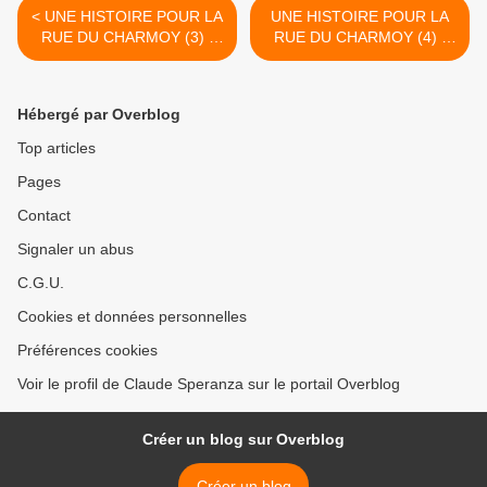
< UNE HISTOIRE POUR LA
UNE HISTOIRE POUR LA
RUE DU CHARMOY (3) -
RUE DU CHARMOY (4) -
du 14 Septembre 2016
du 16 septembre 2016
(J+2828 après le vote
(J+2830 après le vote
négatif fondateur)
négatif fondateur) >
Hébergé par Overblog
Top articles
Pages
Contact
Signaler un abus
C.G.U.
Cookies et données personnelles
Préférences cookies
Voir le profil de Claude Speranza sur le portail Overblog
Créer un blog sur Overblog
Créer un blog