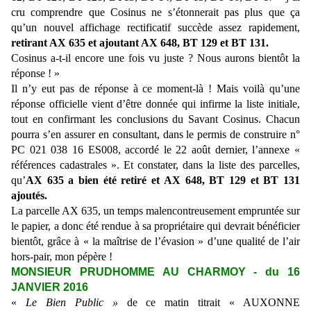
cru comprendre que Cosinus ne s’étonnerait pas plus que ça
qu’un nouvel affichage rectificatif succède assez rapidement,
retirant AX 635 et ajoutant AX 648, BT 129 et BT 131.
Cosinus a-t-il encore une fois vu juste ? Nous aurons bientôt la
réponse ! »
Il n’y eut pas de réponse à ce moment-là ! Mais voilà qu’une
réponse officielle vient d’être donnée qui infirme la liste initiale,
tout en confirmant les conclusions du Savant Cosinus. Chacun
pourra s’en assurer en consultant, dans le permis de construire n°
PC 021 038 16 ES008, accordé le 22 août dernier, l’annexe «
références cadastrales ». Et constater, dans la liste des parcelles,
qu’
AX 635 a bien été retiré et AX 648, BT 129 et BT 131
ajoutés.
La parcelle AX 635, un temps malencontreusement empruntée sur
le papier, a donc été rendue à sa propriétaire qui devrait bénéficier
bientôt, grâce à « la maîtrise de l’évasion » d’une qualité de l’air
hors-pair, mon pépère !
MONSIEUR PRUDHOMME AU CHARMOY - du 16
JANVIER 2016
«
Le Bien Public »
de ce matin titrait « AUXONNE