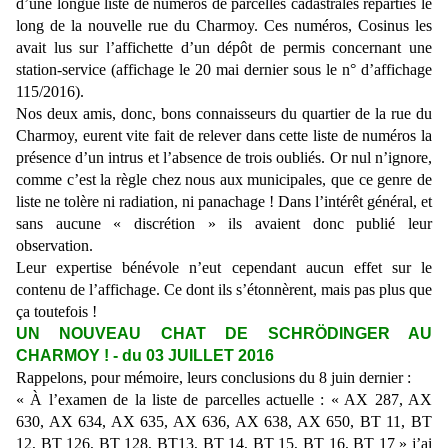
d’une longue liste de numéros de parcelles cadastrales réparties le
long de la nouvelle rue du Charmoy. Ces numéros, Cosinus les
avait lus sur l’affichette d’un dépôt de permis concernant une
station-service (affichage le 20 mai dernier sous le n° d’affichage
115/2016).
Nos deux amis, donc, bons connaisseurs du quartier de la rue du
Charmoy, eurent vite fait de relever dans cette liste de numéros la
présence d’un intrus et l’absence de trois oubliés. Or nul n’ignore,
comme c’est la règle chez nous aux municipales, que ce genre de
liste ne tolère ni radiation, ni panachage ! Dans l’intérêt général, et
sans aucune « discrétion » ils avaient donc publié leur
observation.
Leur expertise bénévole n’eut cependant aucun effet sur le
contenu de l’affichage. Ce dont ils s’étonnèrent, mais pas plus que
ça toutefois !
UN NOUVEAU CHAT DE SCHRÖDINGER AU
CHARMOY ! - du 03 JUILLET 2016
Rappelons, pour mémoire, leurs conclusions du 8 juin dernier :
« À l’examen de la liste de parcelles actuelle : « AX 287, AX
630, AX 634, AX 635, AX 636, AX 638, AX 650, BT 11, BT
12, BT 126, BT 128, BT13, BT 14, BT 15, BT 16, BT 17 » j’ai