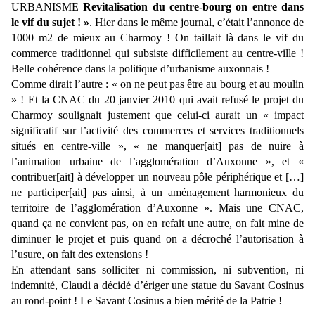
URBANISME
Revitalisation du centre-bourg on entre dans
le vif du sujet ! »
. Hier dans le même journal, c’était l’annonce de
1000 m2 de mieux au Charmoy ! On taillait là dans le vif du
commerce traditionnel qui subsiste difficilement au centre-ville !
Belle cohérence dans la politique d’urbanisme auxonnais !
Comme dirait l’autre : « on ne peut pas être au bourg et au moulin
» ! Et la CNAC du 20 janvier 2010 qui avait refusé le projet du
Charmoy soulignait justement que celui-ci aurait un « impact
significatif sur l’activité des commerces et services traditionnels
situés en centre-ville », « ne manquer[ait] pas de nuire à
l’animation urbaine de l’agglomération d’Auxonne », et «
contribuer[ait] à développer un nouveau pôle périphérique et […]
ne participer[ait] pas ainsi, à un aménagement harmonieux du
territoire de l’agglomération d’Auxonne ». Mais une CNAC,
quand ça ne convient pas, on en refait une autre, on fait mine de
diminuer le projet et puis quand on a décroché l’autorisation à
l’usure, on fait des extensions !
En attendant sans solliciter ni commission, ni subvention, ni
indemnité, Claudi a décidé d’ériger une statue du Savant Cosinus
au rond-point ! Le Savant Cosinus a bien mérité de la Patrie !