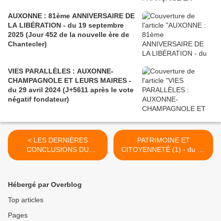
AUXONNE : 81ème ANNIVERSAIRE DE
LA LIBÉRATION - du 19 septembre
2025 (Jour 452 de la nouvelle ère de
Chantecler)
VIES PARALLÈLES : AUXONNE-
CHAMPAGNOLE ET LEURS MAIRES -
du 29 avril 2024 (J+5611 après le vote
négatif fondateur)
< LES DERNIÈRES
PATRIMOINE ET
CONCLUSIONS DU
CITOYENNETÉ (1) - du 17
SAVANT COSINUS - du 15
Septembre 2016 (J+2831
Septembre 2016 (J+2829
après le vote négatif
après le vote négatif
fondateur) >
Hébergé par Overblog
fondateur)
Top articles
Pages