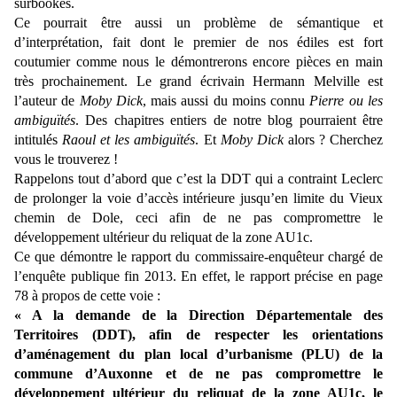
surbookés.
Ce pourrait être aussi un problème de sémantique et
d’interprétation, fait dont le premier de nos édiles est fort
coutumier comme nous le démontrerons encore pièces en main
très prochainement. Le grand écrivain Hermann Melville est
l’auteur de
Moby Dick
, mais aussi du moins connu
Pierre ou les
ambiguïtés
. Des chapitres entiers de notre blog pourraient être
intitulés
Raoul et les ambiguïtés
. Et
Moby Dick
alors ? Cherchez
vous le trouverez !
Rappelons tout d’abord que c’est la DDT qui a contraint Leclerc
de prolonger la voie d’accès intérieure jusqu’en limite du Vieux
chemin de Dole, ceci afin de ne pas compromettre le
développement ultérieur du reliquat de la zone AU1c.
Ce que démontre le rapport du commissaire-enquêteur chargé de
l’enquête publique fin 2013. En effet, le rapport précise en page
78 à propos de cette voie :
« A la demande de la Direction Départementale des
Territoires (DDT), afin de respecter les orientations
d’aménagement du plan local d’urbanisme (PLU) de la
commune d’Auxonne et de ne pas compromettre le
développement ultérieur du reliquat de la zone AU1c, le