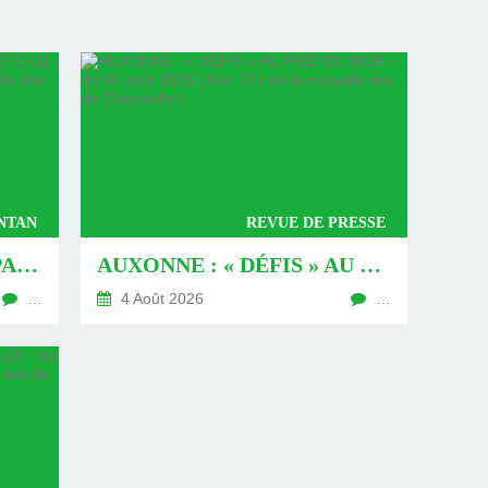
ANTAN
REVUE DE PRESSE
16 JUILLET 1939, BONAPARTE À LA FÊTE (1) - DU 09 AOÛT 2026 (JOUR 774 DE LA NOUVELLE ÈRE DE CHANTECLER)
AUXONNE : « DÉFIS » AU PIED DU MUR - DU 04 AOÛT 2026 (JOUR 771 DE LA NOUVELLE ÈRE DE CHANTECLER)
…
4 Août 2026
…