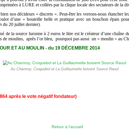
 imprimées à LURE et collées par la clique locale des sectateurs de la di
ien nos décideurs « discrets ». Peut-être les verrons-nous étancher leu
oulot d’une « bouteille belle et pratique avec un bouchon épais pour 
n
du 20 juillet dernier)
.
avisé de la source luronne à 2 euros le litre est le créateur d’une chaîne
urs de moulins, après l’or bleu, pourquoi pas aussi un « moulin » au C
OUR ET AU MOULIN - du 19 DÉCEMBRE 2014
Au Charmoy, Croquebol et La Guillaumette boivent Source Raoul
864 après le vote négatif fondateur)
Retour à l'accueil