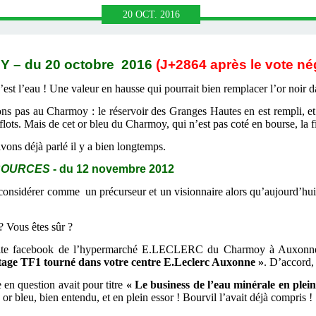
20
OCT.
2016
 – du 20 octobre
2016
(J+2864 après le vote nég
est l’eau ! Une valeur en hausse qui pourrait bien remplacer l’or noir dan
ns pas au Charmoy : le réservoir des Granges Hautes en est rempli, e
lots. Mais de cet or bleu du Charmoy, qui n’est pas coté en bourse, la 
avons déjà parlé il y a bien longtemps.
 SOURCES
- du 12 novembre 2012
onsidérer comme un précurseur et un visionnaire alors qu’aujourd’hui l
 ? Vous êtes sûr ?
 site facebook de l’hypermarché E.LECLERC du Charmoy à Auxonne,
tage TF1 tourné dans votre centre E.Leclerc Auxonne »
. D’accord,
en question avait pour titre
« Le business de l’eau minérale en plein
 or bleu, bien entendu, et en plein essor ! Bourvil l’avait déjà compris !