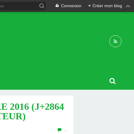
Connexion
+
Créer mon blog
2016 (J+2864
TEUR)
…