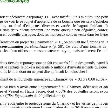
h?v=0U0rQqKGyQQ
ependant découvert le reportage TF1 avec intérêt. Sur 3 minutes, une peti
de voir le patron et d’apprendre de sa bouche que ses prix s’échelonn
ite, sur fond d’étiquettes diverses et variées le bagout lénifiant d’
ur finir, deux clients arborant une moue quelque peu dégoûtée, confess
leu en bouteille plastique, dont les monceaux sont en vente dans les hyp
résentation du projet du Charmoy en 2011, on pouvait lire à propos de 
e consommation parcimonieuse »
(p. 58). Ce vœu d’une tonalité de f
acks d’eau offerts au consommateur en rayon, mais seulement l’eau du
 deux tiers du reportage sont en fait consacrés à l’un des grands, parmi l
nt le captage relooké a nécessité 6 millions d’investissements quelque
ros le litre, dont on ne peut dire qu’il soit le moins cher !
rrément de la fourchette annoncée au Charmoy, de « 0,10 à 0,60 euros » 
peut-il bien y avoir entre l’hypermarché du Charmoy, défenseur et ade
re et Vesoul en Haute-Saône, dont « 80% des bouteilles seront export
s » (
l’Est Républicain
du 20 juillet dernier).
it y avoir entre le projet de zone du Charmoy et les visites de l’h
e qu’il pouvait y avoir entre la consultation de juin 2010 pour cette 