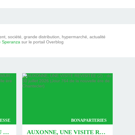
t, société, grande distribution, hypermarché, actualité
e Speranza
sur le portail Overblog
ESSE
BONAPARTERIES
AUXONNE : « DÉFIS » AU PIED DU MUR - DU 04 AOÛT 2026 (JOUR 771 DE LA NOUVELLE ÈRE DE CHANTECLER)
AUXONNE, UNE VISITE REVISITÉE (2) - DU 30 JUILLET 2026 (JOUR 764 DE LA NOUVELLE ÈRE DE CHANTECLER)