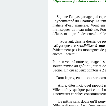
https://www.youtube.com/watc
Si je ne l’ai pas partagé, j’ai c
l’hypermarché du Charmoy. Le temps 
matière d’eau minérale. Vient ensu
intrinsèques de l’eau minérale. Po
délaissent au profit des crus d’or b
Pourtant, dans le dossier de p
catégorique :
« sensibiliser à un
évidemment pas les montagnes de p
encore Leclerc !
Pour en venir à notre reportage, les
source remise au goût du jour et do
Saône. Un cru aqueux comtois à 2 eu
Dont le prix, en tout cas sort ca
Alors, dites-moi, quel rapport 
Villeminfroy quelque part entre Lu
« nouveaux et riches consommateur
Le même sans doute qu’il pouva
édiles « discrets ». Le même encor