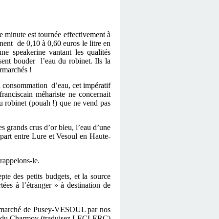
te minute est tournée effectivement à
ent de 0,10 à 0,60 euros le litre en
une speakerine vantant les qualités
ent bouder l’eau du robinet. Ils la
ermarchés !
la consommation d’eau, cet impératif
ranciscain méhariste ne concernait
 robinet (pouah !) que ne vend pas
es grands crus d’or bleu, l’eau d’une
 part entre Lure et Vesoul en Haute-
rappelons-le.
pte des petits budgets, et la source
ées à l’étranger » à destination de
ypermarché de Pusey-VESOUL par nos
zone du Charmoy (traduisez LECLERC)