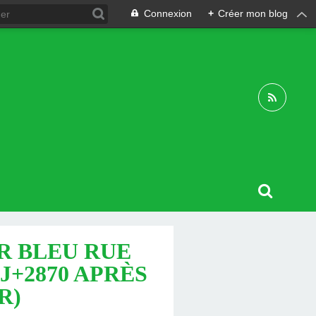
Connexion
+
Créer mon blog
R BLEU RUE
J+2870 APRÈS
R)