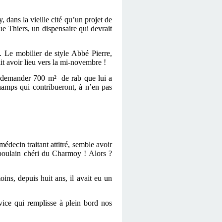
ans la vieille cité qu’un projet de
rue Thiers, un dispensaire qui devrait
. Le mobilier de style Abbé Pierre,
t avoir lieu vers la mi-novembre !
e demander 700 m² de rab que lui a
hamps qui contribueront, à n’en pas
decin traitant attitré, semble avoir
 poulain chéri du Charmoy ! Alors ?
ins, depuis huit ans, il avait eu un
vice qui remplisse à plein bord nos