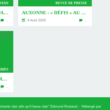
ANTAN
REVUE DE PRESSE
16 JUILLET 1939, BONAPARTE À LA FÊTE (1) - DU 09 AOÛT 2026 (JOUR 774 DE LA NOUVELLE ÈRE DE CHANTECLER)
AUXONNE : « DÉFIS » AU PIED DU MUR - DU 04 AOÛT 2026 (JOUR 771 DE LA NOUVELLE ÈRE DE CHANTECLER)
…
4 Août 2026
…
RIES
AUXONNE, UNE VISITE REVISITÉE (2) - DU 30 JUILLET 2026 (JOUR 764 DE LA NOUVELLE ÈRE DE CHANTECLER)
…
 chante clair afin qu'il fasse clair" Edmond Rostand - Hébergé par
Over