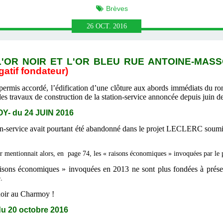
Brèves
26
OCT.
2016
'OR NOIR ET L'OR BLEU RUE ANTOINE-MASSON
gatif fondateur)
ermis accordé, l’édification d’une clôture aux abords immédiats du ron
s travaux de construction de la station-service annoncée depuis juin de
 du 24 JUIN 2016
ion-service avait pourtant été abandonné dans le projet LECLERC soumi
 mentionnait alors, en page 74, les « raisons économiques » invoquées par le
isons économiques » invoquées en 2013 ne sont plus fondées à présent,
e
.
 noir au Charmoy !
 20 octobre 2016