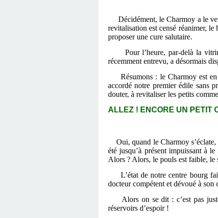
Décidément, le Charmoy a le vent e
revitalisation est censé réanimer, le
proposer une cure salutaire.
Pour l’heure, par-delà la vit
récemment entrevu, a désormais disp
Résumons : le Charmoy est en 
accordé notre premier édile sans p
douter, à revitaliser les petits com
ALLEZ ! ENCORE UN PETIT C
Oui, quand le Charmoy s’éclate, le 
été jusqu’à présent impuissant à l
Alors ? Alors, le pouls est faible, le
L’état de notre centre bourg fa
docteur compétent et dévoué à son ch
Alors on se dit : c’est pas ju
réservoirs d’espoir !