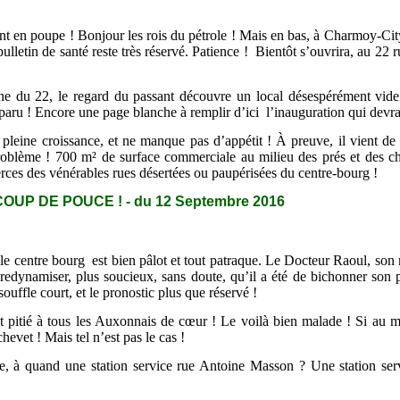
n poupe ! Bonjour les rois du pétrole ! Mais en bas, à Charmoy-City, d
 bulletin de santé reste très réservé. Patience ! Bientôt s’ouvrira, au 22 
rine du 22, le regard du passant découvre un local désespérément vide
aru ! Encore une page blanche à remplir d’ici l’inauguration qui devrai
pleine croissance, et ne manque pas d’appétit ! À preuve, il vient d
roblème ! 700 m² de surface commerciale au milieu des prés et des c
merces des vénérables rues désertées ou paupérisées du centre-bourg !
OUP DE POUCE ! - du 12 Septembre 2016
centre bourg est bien pâlot et tout patraque. Le Docteur Raoul, son mé
e redynamiser, plus soucieux, sans doute, qu’il a été de bichonner son
 souffle court, et le pronostic plus que réservé !
it pitié à tous les Auxonnais de cœur ! Le voilà bien malade ! Si au mo
evet ! Mais tel n’est pas le cas !
ste, à quand une station service rue Antoine Masson ? Une station ser