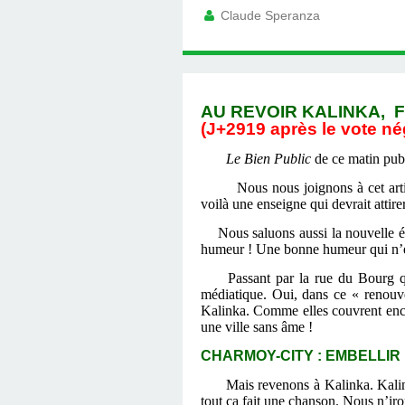
Claude Speranza
AU REVOIR KALINKA, 
(J+2919 après le vote né
Le Bien Public
de ce matin pu
Nous nous joignons à cet articl
voilà une enseigne qui devrait attirer
Nous saluons aussi la nouvelle équ
humeur ! Une bonne humeur qui n’éta
Passant par la rue du Bourg qui e
médiatique. Oui, dans ce « renouve
Kalinka. Comme elles couvrent encore
une ville sans âme !
CHARMOY-CITY : EMBELLIR L
Mais revenons à Kalinka. Kalinka
tout ça fait une chanson. Nous n’iro