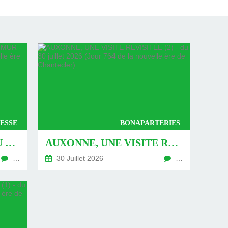
ESSE
BONAPARTERIES
AUXONNE : « DÉFIS » AU PIED DU MUR - DU 04 AOÛT 2026 (JOUR 771 DE LA NOUVELLE ÈRE DE CHANTECLER)
AUXONNE, UNE VISITE REVISITÉE (2) - DU 30 JUILLET 2026 (JOUR 764 DE LA NOUVELLE ÈRE DE CHANTECLER)
…
30 Juillet 2026
…