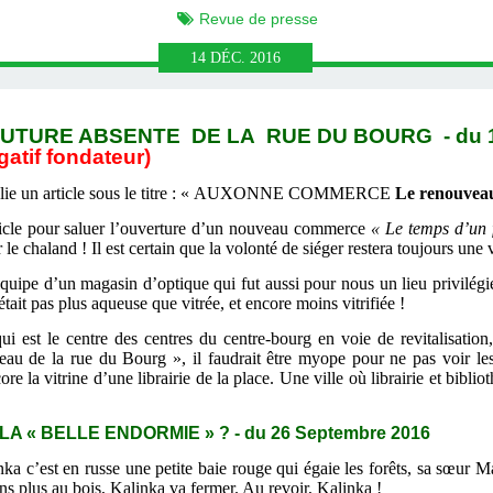
Revue de presse
14
DÉC.
2016
FUTURE ABSENTE DE LA RUE DU BOURG - du 1
gatif fondateur)
blie un article sous le titre : « AUXONNE COMMERCE
Le renouveau
e pour saluer l’ouverture d’un nouveau commerce
« Le temps d’un 
 le chaland ! Il est certain que la volonté de siéger restera toujours une 
ipe d’un magasin d’optique qui fut aussi pour nous un lieu privilég
it pas plus aqueuse que vitrée, et encore moins vitrifiée !
st le centre des centres du centre-bourg en voie de revitalisation, 
au de la rue du Bourg », il faudrait être myope pour ne pas voir les 
 la vitrine d’une librairie de la place. Une ville où librairie et bibliot
A « BELLE ENDORMIE » ? - du 26 Septembre 2016
 c’est en russe une petite baie rouge qui égaie les forêts, sa sœur Mal
ns plus au bois, Kalinka va fermer. Au revoir, Kalinka !