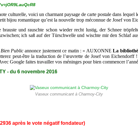
h?v=jOR9LauQcR8
ote culturelle, voici un charmant paysage de carte postale dans lequel l
petit bijou romantique qu’est la nouvelle trop méconnue de Josef von Ei
brauste und rauschte schon wieder recht lustig, der Schnee tröpfel
azwischen; ich saß auf der Türschwelle und wischte mir den Schlaf au
 Bien Public
annonce justement ce matin : « AUXONNE
La bibliothè
terez peut-être la traduction de l’œuvrette
de Josef von Eichendorff
!
 Avec Google faites travailler vos méninges pour bien commencer l’anné
 - du 6 novembre 2016
Vaseux communicant à Charmoy-City
2936 après le vote négatif fondateur)