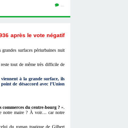
…
936 après le vote négatif
grandes surfaces périurbaines nuit
reste tout de même très difficile de
 viennent à la grande surface, ils
le point de désaccord avec l’Union
les commerces du centre-bourg ?
».
e de notre maire ? À voir… car notre
 celui du roman tragique de Gilbert