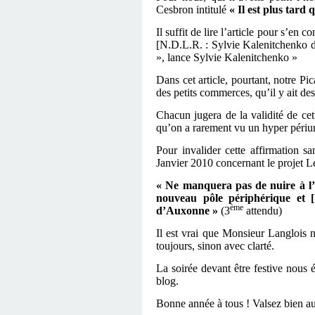
Cesbron intitulé
« Il est plus tard 
Il suffit de lire l’article pour s’en 
[N.D.L.R. : Sylvie Kalenitchenko d
», lance Sylvie Kalenitchenko »
Dans cet article, pourtant, notre P
des petits commerces, qu’il y ait de
Chacun jugera de la validité de cett
qu’on a rarement vu un hyper périur
Pour invalider cette affirmation
Janvier 2010 concernant le projet 
« Ne manquera pas de nuire à l
nouveau pôle périphérique et 
ème
d’Auxonne »
(3
attendu)
Il est vrai que Monsieur Langlois n
toujours, sinon avec clarté.
La soirée devant être festive nous 
blog.
Bonne année à tous ! Valsez bien au