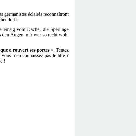
es germanistes éclairés reconnaîtront
chendorff :
te emsig vom Dache, die Sperlinge
s den Augen; mir war so recht wohl
que a rouvert ses portes
». Tentez
 Vous n’en connaissez pas le titre ?
e !