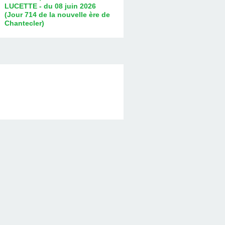
LUCETTE - du 08 juin 2026
(Jour 714 de la nouvelle ère de
Chantecler)