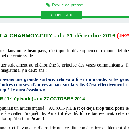
Revue de presse
31
DÉC.
2016
À CHARMOY-CITY - du 31 décembre 2016
(J+2
is dans notre beau pays, c’est que le développement exponentiel des 
el de centre-ville.
quer strictement au phénomène le principe des vases communicants, il 
 magistrat il y a deux ans :
s avons une grande surface, cela va attirer du monde, si les gens
autres courses, d’autres achats sur la ville. C’est effectivement 
t qu’il y aura évasion. »
er
 ( 1
épisode) - du 27 OCTOBRE 2014
publiait un article intitulé « AUXONNE
Est-ce déjà trop tard pour 
re à éveiller l’inquiétude. Aura-t-il éveillé, fût-ce tardivement, cell
ort qu’il est un Picard !
neur et l’avantage d’être Picard, ce titre ramène irrésistiblement à