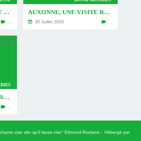
AUXONNE : « DÉFIS » AU PIED DU MUR - DU 04 AOÛT 2026 (JOUR 771 DE LA NOUVELLE ÈRE DE CHANTECLER)
AUXONNE, UNE VISITE REVISITÉE (2) - DU 30 JUILLET 2026 (JOUR 764 DE LA NOUVELLE ÈRE DE CHANTECLER)
…
30 Juillet 2026
…
RIES
AUXONNE, UNE VISITE REVISITÉE (1) - DU 26 JUILLET 2026 (JOUR 762 DE LA NOUVELLE ÈRE DE CHANTECLER)
…
 chante clair afin qu'il fasse clair" Edmond Rostand - Hébergé par
Over