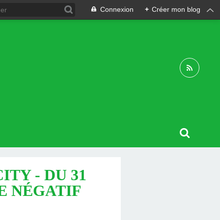
Connexion
+
Créer mon blog
TY - DU 31
TE NÉGATIF