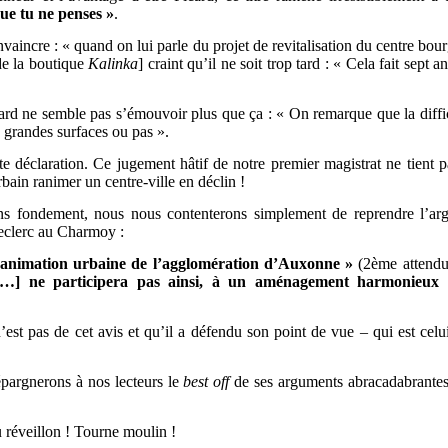
que tu ne penses »
.
convaincre : « quand on lui parle du projet de revitalisation du centre bour
e la boutique
Kalinka
] craint qu’il ne soit trop tard : « Cela fait sept 
icard ne semble pas s’émouvoir plus que ça : « On remarque que la diffi
s grandes surfaces ou pas ».
e déclaration. Ce jugement hâtif de notre premier magistrat ne tient pa
bain ranimer un centre-ville en déclin !
 sans fondement, nous nous contenterons simplement de reprendre 
Leclerc au Charmoy :
’animation urbaine de l’agglomération d’Auxonne »
(2ème attend
[…] ne participera pas ainsi, à un aménagement harmonieux du
’est pas de cet avis et qu’il a défendu son point de vue – qui est cel
épargnerons à nos lecteurs le
best off
de ses arguments abracadabrantesq
 réveillon ! Tourne moulin !