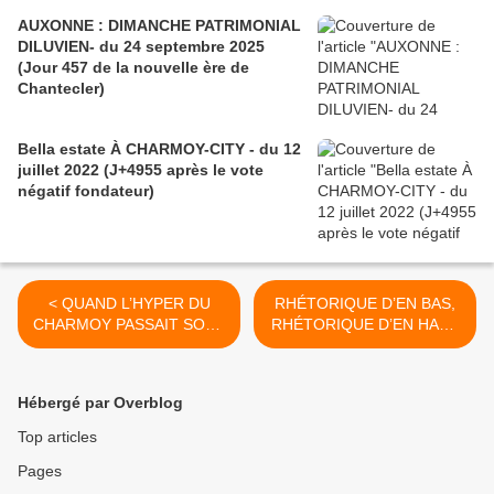
AUXONNE : DIMANCHE PATRIMONIAL
DILUVIEN- du 24 septembre 2025
(Jour 457 de la nouvelle ère de
Chantecler)
Bella estate À CHARMOY-CITY - du 12
juillet 2022 (J+4955 après le vote
négatif fondateur)
< QUAND L’HYPER DU
RHÉTORIQUE D’EN BAS,
CHARMOY PASSAIT SOUS
RHÉTORIQUE D’EN HAUT
LA TABLE DU CONSEIL -
(1) - du 08 février 2017
du 04 février 2017 (J+2971
(J+2975 après le vote
après le vote négatif
négatif fondateur) >
Hébergé par Overblog
fondateur)
Top articles
Pages