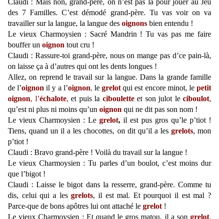
Claudi : Mais non, grand-père, on n’est pas là pour jouer au Jeu
des 7 Familles. C’est démodé grand-père. Tu vas voir on va
travailler sur la langue, la langue des
oignons
bien entendu !
Le vieux Charmoysien : Sacré Mandrin ! Tu vas pas me faire
bouffer un
oignon
tout cru !
Claudi : Rassure-toi grand-père, nous on mange pas d’ce pain-là,
on laisse ça à d’autres qui ont les dents longues !
Allez, on reprend le travail sur la langue. Dans la grande famille
de
l’
oignon
il y a l’
oignon
,
le
grelot
qui est encore minot, le
petit
oignon
, l’
échalote
,
et puis la
ciboulette
et son julot le
ciboulot
,
qu’est ni plus ni moins qu’un
oignon
qui ne dit pas son nom !
Le vieux Charmoysien : Le
grelot
,
il est pus gros qu’le p’tiot !
Tiens, quand un il a les chocottes, on dit qu’il a les
grelots
, mon
p’tiot !
Claudi : Bravo grand-père ! Voilà du travail sur la langue !
Le vieux Charmoysien : Tu parles d’un boulot, c’est moins dur
que l’bigot !
Claudi : Laisse le bigot dans la resserre, grand-père. Comme tu
dis, celui qui a les
grelots
, il est mal. Et pourquoi il est mal ?
Parce-que de bons apôtres lui ont attaché le
grelot
!
Le vieux Charmoysien : Et quand le gros matou, il a son
grelot
,