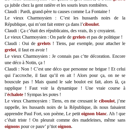
ça jubile chez la gent ratière et les souris leurs rombières.
Claudi : Pardi, grand-père tu causes comme La Fontaine !
Le vieux Charmoysien : C’est les hussards noirs de la
République, qui m’ont fait entrer ça dans l’
ciboulot
.
Claudi : Ça c’était des républicains, des vrais, ils y croyaient.
Le vieux Charmoysien : On parle de
grelots
et pas de politique !
Claudi : Oui de
grelots
! Tiens, par exemple, pour attacher le
grelot
,
il faut en avoir !
Le vieux Charmoysien : Je connais pas c’tte décoration. Encore
une déco à Notin, ça !
Claudi : Non ! C’est une déco que personne ne brigue ! Et celui
qui l’accroche, il faut qu’il en ait ! Alors pour ça, on ne se
bouscule pas ! Mais quand le sale boulot est fait, alors là, ça
rapplique ! Faut voir la dynamique ! Une vraie course à
l’
échalote
! Sympas les potes !
Le vieux Charmoysien : Tiens, en me creusant le
ciboulot
, j’me
rappelle, les hussards noirs de la République, ils nous faisaient
apprendre Paul Fort, son poème, Le petit
oignon blanc
.
Ah ! que
c’était triste ! On pleurait comme des madeleines, même sans
oignon
s
pour ce pauv’ p’tiot
oignon
.