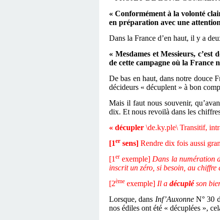
« Conformément à la volonté clair
en préparation avec une attentio
Dans la France d’en haut, il y a deu
« Mesdames et Messieurs, c’est 
de cette campagne où la France ne
De bas en haut, dans notre douce Fra
décideurs « décuplent » à bon compt
Mais il faut nous souvenir, qu’avan
dix. Et nous revoilà dans les chiffre
« décupler
\de.ky.ple\ Transitif, in
er
[1
sens]
Rendre dix fois aussi gra
er
[1
exemple]
Dans la numération d
inscrit un zéro, si besoin, au chiffre 
ème
[2
exemple]
Il a
décuplé
son bie
Lorsque, dans
Inf’Auxonne
N° 30 d’
nos édiles ont été « décuplées », ce