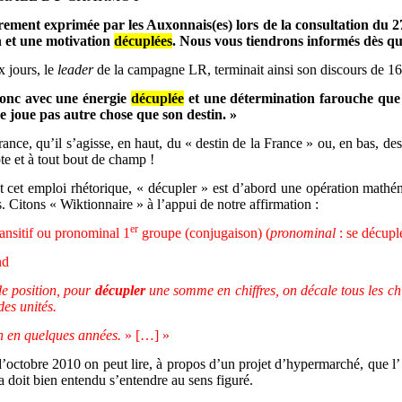
ement exprimée par les Auxonnais(es) lors de la consultation du 27
n et une motivation
décuplées
. Nous vous tiendrons informés dès qu’i
x jours, le
leader
de la campagne LR, terminait ainsi son discours de 16
donc avec une énergie
décuplée
et une détermination farouche que 
 joue pas autre chose que son destin. »
nce, qu’il s’agisse, en haut, du « destin de la France » ou, en bas, de
e et à tout bout de champ !
t cet emploi rhétorique, « décupler » est d’abord une opération mathém
s. Citons « Wiktionnaire » à l’appui de notre affirmation :
er
transitif ou pronominal 1
groupe (conjugaison) (
pronominal
: se décupl
nd
e position, pour
décupler
une somme en chiffres, on décale tous les chi
des unités.
n en quelques années.
» […] »
octobre 2010 on peut lire, à propos d’un projet d’hypermarché, que l’ «
la doit bien entendu s’entendre au sens figuré.