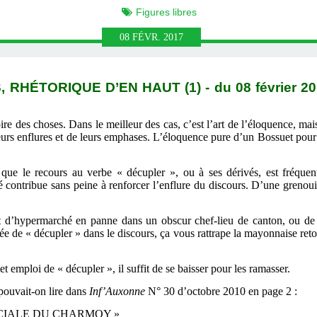
Figures libres
08
FÉVR.
2017
RHÉTORIQUE D’EN HAUT (1) - du 08 février 2
 pire des choses. Dans le meilleur des cas, c’est l’art de l’éloquence, ma
eurs enflures et de leurs emphases. L’éloquence pure d’un Bossuet pour 
ue le recours au verbe « décupler », ou à ses dérivés, est fréquen
ontribue sans peine à renforcer l’enflure du discours. D’une grenouill
jet d’hypermarché en panne dans un obscur chef-lieu de canton, ou d
ncée de « décupler » dans le discours, ça vous rattrape la mayonnaise re
emploi de « décupler », il suffit de se baisser pour les ramasser.
pouvait-on lire dans
Inf’Auxonne
N° 30 d’octobre 2010 en page 2 :
CIALE DU CHARMOY »