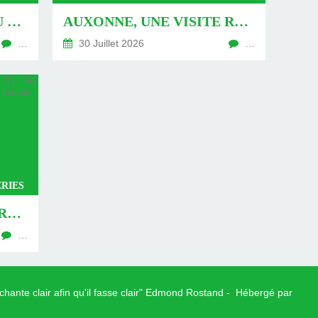
AUXONNE : « DÉFIS » AU PIED DU MUR - DU 04 AOÛT 2026 (JOUR 771 DE LA NOUVELLE ÈRE DE CHANTECLER)
AUXONNE, UNE VISITE REVISITÉE (2) - DU 30 JUILLET 2026 (JOUR 764 DE LA NOUVELLE ÈRE DE CHANTECLER)
…
30 Juillet 2026
…
RIES
AUXONNE, UNE VISITE REVISITÉE (1) - DU 26 JUILLET 2026 (JOUR 762 DE LA NOUVELLE ÈRE DE CHANTECLER)
…
 chante clair afin qu'il fasse clair" Edmond Rostand - Hébergé par
Over