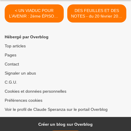
< UN VIADUC POUR
DES FEUILLES ET DES
L’AVENIR : 2ème ÉPISODE
NOTES - du 20 février 2017
- du 16 février 2017
(J+2987 après le vote
(J+2983 après le vote
négatif fondateur) >
négatif fondateur)
Hébergé par Overblog
Top articles
Pages
Contact
Signaler un abus
C.G.U.
Cookies et données personnelles
Préférences cookies
Voir le profil de Claude Speranza sur le portail Overblog
Créer un blog sur Overblog