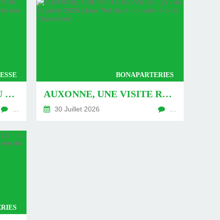
ESSE
BONAPARTERIES
AUXONNE : « DÉFIS » AU PIED DU MUR - DU 04 AOÛT 2026 (JOUR 771 DE LA NOUVELLE ÈRE DE CHANTECLER)
AUXONNE, UNE VISITE REVISITÉE (2) - DU 30 JUILLET 2026 (JOUR 764 DE LA NOUVELLE ÈRE DE CHANTECLER)
…
30 Juillet 2026
…
RIES