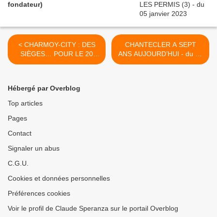
fondateur)
< CHARMOY-CITY : DES
CHANTECLER A SEPT
SIÈGES… POUR LE 20
ANS AUJOURD’HUI - du 18
JUIN - du 15 Juin 2017
Juin 2017 (J+3105 après le
(J+3102 après le vote
vote négatif fondateur) >
négatif fondateur)
Hébergé par Overblog
Top articles
Pages
Contact
Signaler un abus
C.G.U.
Cookies et données personnelles
Préférences cookies
Voir le profil de Claude Speranza sur le portail Overblog