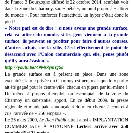
de France 3 Bourgogne diffusé le 22 octobre 2014, semblait voir
dans la zone du Charmoy, son « bébé », un outil propre à « attirer
du monde ». Pour renforcer l’attractivité, un hyper c’était donc le
pied !
« Notre pari est de dire : si nous avons une grande surface,
cela va attirer du monde, si les gens viennent à la grande
surface, ils peuvent en profiter pour faire d’autres courses,
d’autres achats sur la ville. C’est effectivement le point de
désaccord avec l’Union commerciale qui, elle, pense plutôt
qu’il y aura évasion. »
http://youtu.be/4PMrRymYg5s
La grande surface est à présent en place. Dans une zone
excentrée, la rue privée du Charmoy est née, mais que le « pari »
ait été gagné pour le centre-ville, chacun en jugera par lui-même !
De même à propos d’emploi, on escomptait de la zone du
Charmoy un substantiel apport. En ce début 2009, la presse
régionale et municipale annonçaient donc en chœur, à cors et à
cris l’arrivée de « 250 emplois ».
Le 26 mars 2009,
Le Bien Public
titrait ainsi « IMPLANTATION
COMMERCIALE À AUXONNE
Leclerc arrive avec 250
emplois d’ici 24 mois »