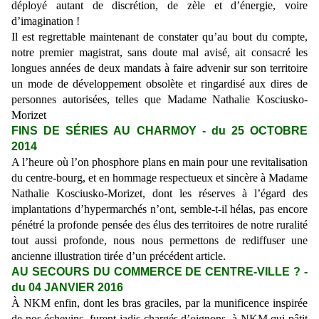
déployé autant de discrétion, de zèle et d’énergie, voire
d’imagination !
Il est regrettable maintenant de constater qu’au bout du compte,
notre premier magistrat, sans doute mal avisé, ait consacré les
longues années de deux mandats à faire advenir sur son territoire
un mode de développement obsolète et ringardisé aux dires de
personnes autorisées, telles que Madame Nathalie Kosciusko-
Morizet
FINS DE SÉRIES AU CHARMOY - du 25 OCTOBRE
2014
A l’heure où l’on phosphore plans en main pour une revitalisation
du centre-bourg, et en hommage respectueux et sincère à Madame
Nathalie Kosciusko-Morizet, dont les réserves à l’égard des
implantations d’hypermarchés n’ont, semble-t-il hélas, pas encore
pénétré la profonde pensée des élus des territoires de notre ruralité
tout aussi profonde, nous nous permettons de rediffuser une
ancienne illustration tirée d’un précédent article.
AU SECOURS DU COMMERCE DE CENTRE-VILLE ? -
du 04 JANVIER 2016
À NKM enfin, dont les bras graciles, par la munificence inspirée
de nos échevins, furent jadis chargés d’oignons, à NKM qui pâtit