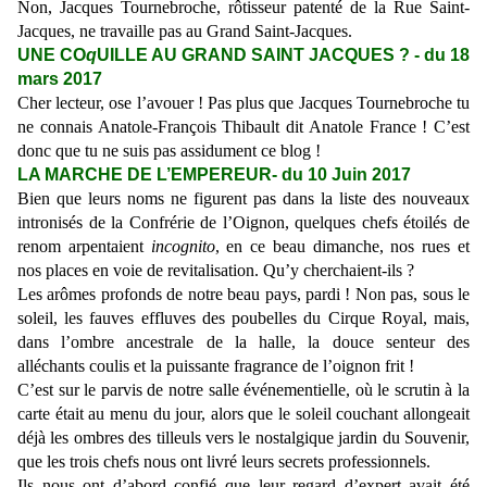
Non, Jacques Tournebroche, rôtisseur patenté de la Rue Saint-
Jacques, ne travaille pas au Grand Saint-Jacques.
UNE CO
q
UILLE AU GRAND SAINT JACQUES ? - du 18
mars 2017
Cher lecteur, ose l’avouer ! Pas plus que Jacques Tournebroche tu
ne connais Anatole-François Thibault dit Anatole France ! C’est
donc que tu ne suis pas assidument ce blog !
LA MARCHE DE L’EMPEREUR- du 10 Juin 2017
Bien que leurs noms ne figurent pas dans la liste des nouveaux
intronisés de la Confrérie de l’Oignon, quelques chefs étoilés de
renom arpentaient
incognito
, en ce beau dimanche, nos rues et
nos places en voie de revitalisation. Qu’y cherchaient-ils ?
Les arômes profonds de notre beau pays, pardi ! Non pas, sous le
soleil, les fauves effluves des poubelles du Cirque Royal, mais,
dans l’ombre ancestrale de la halle, la douce senteur des
alléchants coulis et la puissante fragrance de l’oignon frit !
C’est sur le parvis de notre salle événementielle, où le scrutin à la
carte était au menu du jour, alors que le soleil couchant allongeait
déjà les ombres des tilleuls vers le nostalgique jardin du Souvenir,
que les trois chefs nous ont livré leurs secrets professionnels.
Ils nous ont d’abord confié que leur regard d’expert avait été