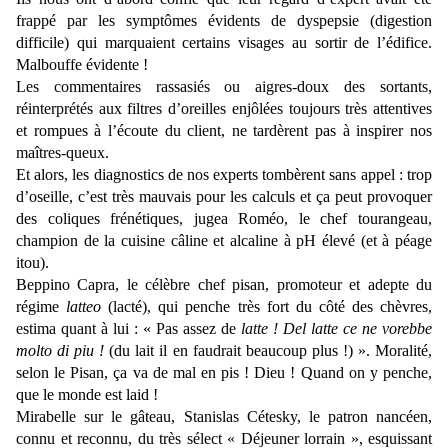
frappé par les symptômes évidents de dyspepsie (digestion
difficile) qui marquaient certains visages au sortir de l’édifice.
Malbouffe évidente !
Les commentaires rassasiés ou aigres-doux des sortants,
réinterprétés aux filtres d’oreilles enjôlées toujours très attentives
et rompues à l’écoute du client, ne tardèrent pas à inspirer nos
maîtres-queux.
Et alors, les diagnostics de nos experts tombèrent sans appel : trop
d’oseille, c’est très mauvais pour les calculs et ça peut provoquer
des coliques frénétiques, jugea Roméo, le chef tourangeau,
champion de la cuisine câline et alcaline à pH élevé (et à péage
itou).
Beppino Capra, le célèbre chef pisan, promoteur et adepte du
régime
latteo
(lacté), qui penche très fort du côté des chèvres,
estima quant à lui : « Pas assez de
latte ! Del latte ce ne vorebbe
molto di piu !
(du lait il en faudrait beaucoup plus !) ». Moralité,
selon le Pisan, ça va de mal en pis ! Dieu ! Quand on y penche,
que le monde est laid !
Mirabelle sur le gâteau, Stanislas Cétesky, le patron nancéen,
connu et reconnu, du très sélect « Déjeuner lorrain », esquissant