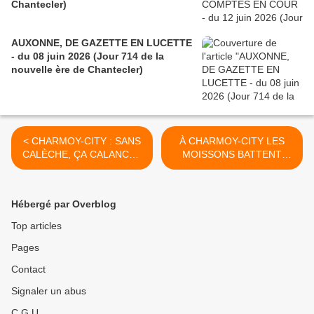
Chantecler)
AUXONNE, DE GAZETTE EN LUCETTE
- du 08 juin 2026 (Jour 714 de la
nouvelle ère de Chantecler)
< CHARMOY-CITY : SANS
À CHARMOY-CITY LES
CALÈCHE, ÇA CALANCHE
MOISSONS BATTENT
DANS LES URNES,
LEUR PLEIN, MAIS PAS
CITOYENS ! - du 20 Juin
POUR ARTHUR ! - du 24
2017 (J+3107 après le vote
juin 2017 (J+3111 après le
Hébergé par Overblog
négatif fondateur)
vote négatif fondateur) >
Top articles
Pages
Contact
Signaler un abus
C.G.U.