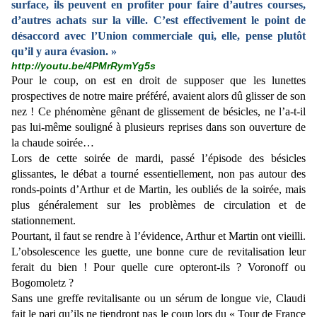
surface, ils peuvent en profiter pour faire d’autres courses,
d’autres achats sur la ville. C’est effectivement le point de
désaccord avec l’Union commerciale qui, elle, pense plutôt
qu’il y aura évasion. »
http://youtu.be/4PMrRymYg5s
Pour le coup, on est en droit de supposer que les lunettes
prospectives de notre maire préféré, avaient alors dû glisser de son
nez ! Ce phénomène gênant de glissement de bésicles, ne l’a-t-il
pas lui-même souligné à plusieurs reprises dans son ouverture de
la chaude soirée…
Lors de cette soirée de mardi, passé l’épisode des bésicles
glissantes, le débat a tourné essentiellement, non pas autour des
ronds-points d’Arthur et de Martin, les oubliés de la soirée, mais
plus généralement sur les problèmes de circulation et de
stationnement.
Pourtant, il faut se rendre à l’évidence, Arthur et Martin ont vieilli.
L’obsolescence les guette, une bonne cure de revitalisation leur
ferait du bien ! Pour quelle cure opteront-ils ? Voronoff ou
Bogomoletz ?
Sans une greffe revitalisante ou un sérum de longue vie, Claudi
fait le pari qu’ils ne tiendront pas le coup lors du « Tour de France