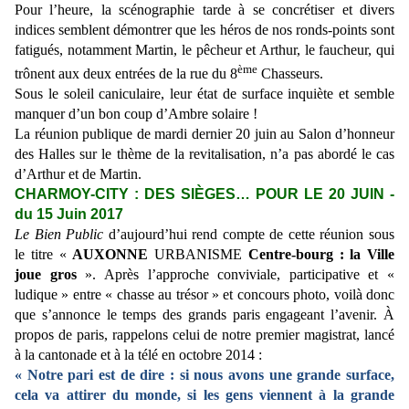
Pour l’heure, la scénographie tarde à se concrétiser et divers
indices semblent démontrer que les héros de nos ronds-points sont
fatigués, notamment Martin, le pêcheur et Arthur, le faucheur, qui
ème
trônent aux deux entrées de la rue du 8
Chasseurs.
Sous le soleil caniculaire, leur état de surface inquiète et semble
manquer d’un bon coup d’Ambre solaire !
La réunion publique de mardi dernier 20 juin au Salon d’honneur
des Halles sur le thème de la revitalisation, n’a pas abordé le cas
d’Arthur et de Martin.
CHARMOY-CITY : DES SIÈGES… POUR LE 20 JUIN -
du 15 Juin 2017
Le Bien Public
d’aujourd’hui rend compte de cette réunion sous
le titre «
AUXONNE
URBANISME
Centre-bourg : la Ville
joue gros
». Après l’approche conviviale, participative et «
ludique » entre « chasse au trésor » et concours photo, voilà donc
que s’annonce le temps des grands paris engageant l’avenir. À
propos de paris, rappelons celui de notre premier magistrat, lancé
à la cantonade et à la télé en octobre 2014 :
« Notre pari est de dire : si nous avons une grande surface,
cela va attirer du monde, si les gens viennent à la grande