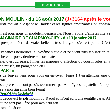
16
AOÛT
2017
 MOULIN - du 16 août 2017
(J+3164 après le vot
e mon moulin
d’Alphonse Daudet et les figures émouvantes ou cocasses
st pour nous un modèle indépassable. Nous l’avons d’ailleurs cité à pl
AGINAIRE DE CHARMOY-CITY - du 13 janvier 2017
presque n’écrit de vraies belles lettres. Le goût s’en est perdu. C’e
 !
cances heureuses, elle-même s’étiole et ne vient plus tapisser en ra
îche et dispose, derrière son ordinateur.
e, c’est du passé. Finies les marques d’affection du cousin Jules en v
t de musée, un paragraphe du PSC !
APARTE
 de braves gens pour vous en envoyer. Tenez ! J’en attendais une d
nir !
 à présenter, sont passés récemment par Antraïgues, le patelin d’adopt
nsé à moi qui aime bien Ferrat
tch?v=XAbbzXe8NwM
nt découvert le joli moulin du Raoul et m’ont écrit une gentille carte. A
ui ne font pas l’âne pour avoir du son !
isez plutôt ceci