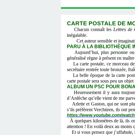
CARTE POSTALE DE MON
Chacun connaît les
Lettres d
inégalable.
Cet auteur sensible et imaginatif e
PARU À LA BIBLIOTHÈQUE IM
Aujourd’hui, plus personne ou 
généralisé règne à présent en maître
La carte postale, ce morceau de va
secrétaire rentrée toute bronzée, fra
La belle époque de la carte postal
carte postale sera sous peu un obje
ALBUM UN PSC POUR BON
Heureusement il y aura toujours
d’Ardèche qu’elle vient de me parve
Arlette et Gaston, qui ne sont plus
s’ils préfèrent Verchüren, ils ont pe
https://www.youtube.com/wa
À quelques kilomètres de là, ils o
attention ! En voilà deux au moins q
Et si vous pensez que j’affabule, l