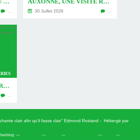
AUXONNE : « DÉFIS » AU PIED DU MUR - DU 04 AOÛT 2026 (JOUR 771 DE LA NOUVELLE ÈRE DE CHANTECLER)
AUXONNE, UNE VISITE REVISITÉE (2) - DU 30 JUILLET 2026 (JOUR 764 DE LA NOUVELLE ÈRE DE CHANTECLER)
…
30 Juillet 2026
…
RIES
AUXONNE, UNE VISITE REVISITÉE (1) - DU 26 JUILLET 2026 (JOUR 762 DE LA NOUVELLE ÈRE DE CHANTECLER)
…
 chante clair afin qu'il fasse clair" Edmond Rostand - Hébergé par
Over
 Overblog
Top articles
Contact
Signaler un abus
C.G.U.
Cookies et