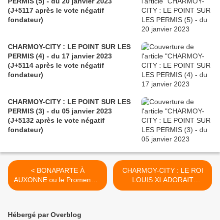
PERMIS (5) - du 20 janvier 2023
(J+5117 après le vote négatif
fondateur)
CHARMOY-CITY : LE POINT SUR LES
PERMIS (4) - du 17 janvier 2023
(J+5114 après le vote négatif
fondateur)
CHARMOY-CITY : LE POINT SUR LES
PERMIS (3) - du 05 janvier 2023
(J+5132 après le vote négatif
fondateur)
< BONAPARTE À
CHARMOY-CITY : LE ROI
AUXONNE ou le Promeneur
LOUIS XI ADORAIT
Solitaire Corse (7) - du 07
COURIR DANS LES
octobre 2017 (J+3216
COULOIRS OBSCURS - du
après le vote négatif
11 octobre 2017 (J+3220
Hébergé par Overblog
fondateur)
après le vote négatif