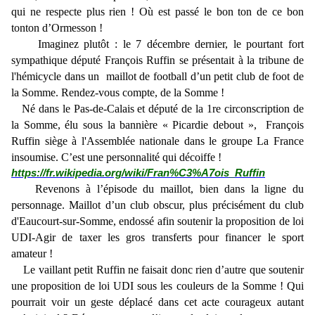
qui ne respecte plus rien ! Où est passé le bon ton de ce bon
tonton d’Ormesson !
Imaginez plutôt : le 7 décembre dernier, le pourtant fort
sympathique député François Ruffin se présentait à la tribune de
l'hémicycle dans un maillot de football d’un petit club de foot de
la Somme. Rendez-vous compte, de la Somme !
Né dans le Pas-de-Calais et député de la 1re circonscription de
la Somme, élu sous la bannière « Picardie debout », François
Ruffin siège à l'Assemblée nationale dans le groupe La France
insoumise. C’est une personnalité qui décoiffe !
https://fr.wikipedia.org/wiki/Fran%C3%A7ois_Ruffin
Revenons à l’épisode du maillot, bien dans la ligne du
personnage. Maillot d’un club obscur, plus précisément du club
d'Eaucourt-sur-Somme, endossé afin soutenir la proposition de loi
UDI-Agir de taxer les gros transferts pour financer le sport
amateur !
Le vaillant petit Ruffin ne faisait donc rien d’autre que soutenir
une proposition de loi UDI sous les couleurs de la Somme ! Qui
pourrait voir un geste déplacé dans cet acte courageux autant