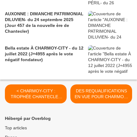
AUXONNE : DIMANCHE PATRIMONIAL
DILUVIEN- du 24 septembre 2025
(Jour 457 de la nouvelle ère de
Chantecler)
Bella estate À CHARMOY-CITY - du 12
juillet 2022 (J+4955 après le vote
négatif fondateur)
< CHARMOY-CITY :
DES REQUALIFICATIONS
TROPHÉE CHANTECLER
EN VUE POUR CHARMOY-
DE LA MEILLEURE
CITY - du 26 décembre
AFFICHE - du 20 décembre
2017 (J+3293 après le vote
2017 (J+3290 après le vote
négatif fondateur) >
Hébergé par Overblog
négatif fondateur)
Top articles