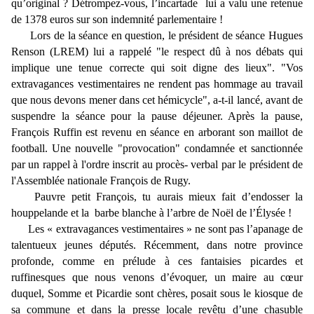
qu’original ? Détrompez-vous, l’incartade lui a valu une retenue
de 1378 euros sur son indemnité parlementaire !
Lors de la séance en question, le président de séance Hugues
Renson (LREM) lui a rappelé "le respect dû à nos débats qui
implique une tenue correcte qui soit digne des lieux". "Vos
extravagances vestimentaires ne rendent pas hommage au travail
que nous devons mener dans cet hémicycle", a-t-il lancé, avant de
suspendre la séance pour la pause déjeuner. Après la pause,
François Ruffin est revenu en séance en arborant son maillot de
football. Une nouvelle "provocation" condamnée et sanctionnée
par un rappel à l'ordre inscrit au procès- verbal par le président de
l'Assemblée nationale François de Rugy.
Pauvre petit François, tu aurais mieux fait d’endosser la
houppelande et la barbe blanche à l’arbre de Noël de l’Élysée !
Les « extravagances vestimentaires » ne sont pas l’apanage de
talentueux jeunes députés. Récemment, dans notre province
profonde, comme en prélude à ces fantaisies picardes et
ruffinesques que nous venons d’évoquer, un maire au cœur
duquel, Somme et Picardie sont chères, posait sous le kiosque de
sa commune et dans la presse locale revêtu d’une chasuble