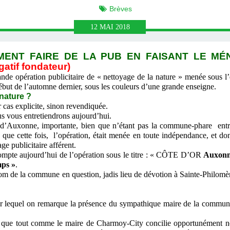
Brèves
12
MAI
2018
ENT FAIRE DE LA PUB EN FAISANT LE MÉN
gatif fondateur)
de opération publicitaire de « nettoyage de la nature » menée sous l’é
début de l’automne dernier, sous les couleurs d’une grande enseigne.
 nature ?
 cas explicite, sinon revendiquée.
s vous entretiendrons aujourd’hui.
xonne, importante, bien que n’étant pas la commune-phare entr
s que cette fois, l’opération, était menée en toute indépendance, et do
ge publicitaire afférent.
mpte aujourd’hui de l’opération sous le titre : « CÔTE D’OR
Auxonne
mps »
.
e la commune en question, jadis lieu de dévotion à Sainte-Philomène,
 sur lequel on remarque la présence du sympathique maire de la commun
 que tout comme le maire de Charmoy-City concilie opportunément net