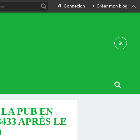
Connexion
+
Créer mon blog
LA PUB EN
3433 APRÈS LE
)