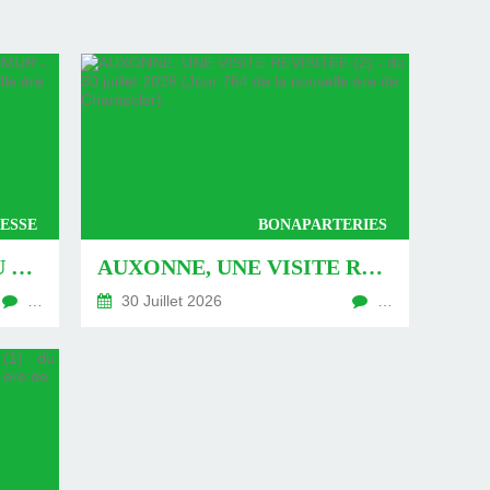
ESSE
BONAPARTERIES
AUXONNE : « DÉFIS » AU PIED DU MUR - DU 04 AOÛT 2026 (JOUR 771 DE LA NOUVELLE ÈRE DE CHANTECLER)
AUXONNE, UNE VISITE REVISITÉE (2) - DU 30 JUILLET 2026 (JOUR 764 DE LA NOUVELLE ÈRE DE CHANTECLER)
…
30 Juillet 2026
…