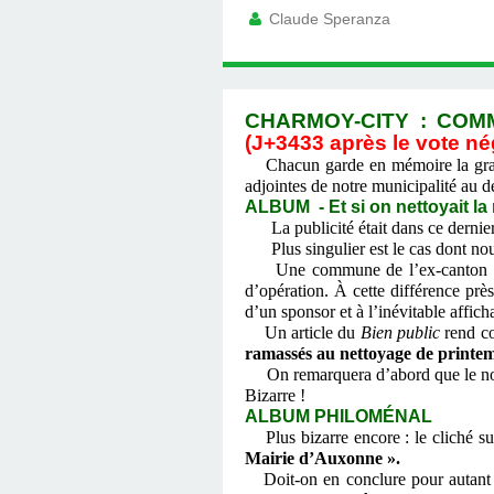
Claude Speranza
CHARMOY-CITY : COMM
(J+3433 après le vote né
Chacun garde en mémoire la gran
adjointes de notre municipalité au 
ALBUM - Et si on nettoyait la
La publicité était dans ce dernier
Plus singulier est le cas dont nou
Une commune de l’ex-canton d’Au
d’opération. À cette différence prè
d’un sponsor et à l’inévitable afficha
Un article du
Bien public
rend co
ramassés au nettoyage de printe
On remarquera d’abord que le nom d
Bizarre !
ALBUM PHILOMÉNAL
Plus bizarre encore : le cliché
Mairie d’Auxonne ».
Doit-on en conclure pour autant