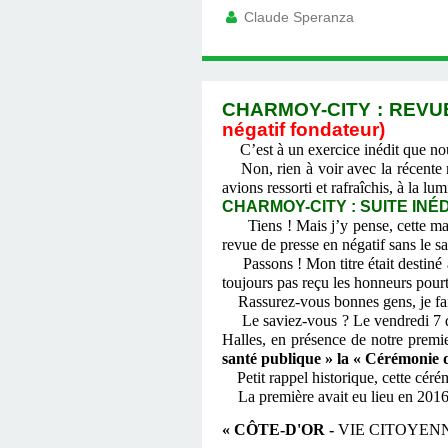
Claude Speranza
CHARMOY-CITY : REVUE
négatif fondateur)
C’est à un exercice inédit que n
Non, rien à voir avec la récente r
avions ressorti et rafraîchis, à la lu
CHARMOY-CITY : SUITE INÉ
Tiens ! Mais j’y pense, cette ma
revue de presse en négatif sans le sa
Passons ! Mon titre était destiné à
toujours pas reçu les honneurs pourt
Rassurez-vous bonnes gens, je fais 
Le saviez-vous ? Le vendredi 7 déc
Halles, en présence de notre premie
santé publique » la « Cérémonie 
Petit rappel historique, cette cér
La première avait eu lieu en 2016 
« CÔTE-D'OR -
VIE CITOYEN