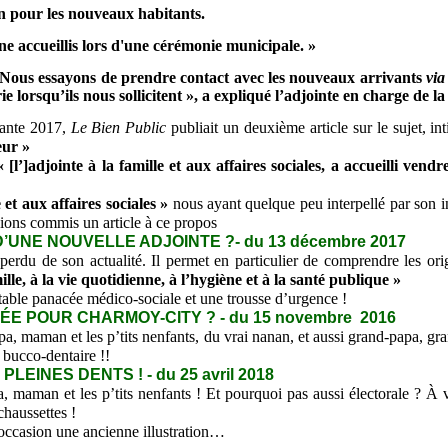
n pour les nouveaux habitants.
 accueillis lors d'une cérémonie municipale. »
 Nous essayons de prendre contact avec les nouveaux arrivants
via
e lorsqu’ils nous sollicitent », a expliqué l’adjointe en charge de l
vante 2017,
Le Bien Public
publiait un deuxième article sur le sujet, int
eur »
« [l’]adjointe à la famille et aux affaires sociales, a accueilli ven
e et aux affaires sociales »
nous ayant quelque peu interpellé par son i
ions commis un article à ce propos
’UNE NOUVELLE ADJOINTE ?- du 13 décembre 2017
n perdu de son actualité. Il permet en particulier de comprendre les or
ille, à la vie quotidienne, à l’hygiène et à la santé publique »
ritable panacée médico-sociale et une trousse d’urgence !
E POUR CHARMOY-CITY ? - du 15 novembre 2016
, maman et les p’tits nenfants, du vrai nanan, et aussi grand-papa, gra
 bucco-dentaire !!
LEINES DENTS ! - du 25 avril 2018
maman et les p’tits nenfants ! Et pourquoi pas aussi électorale ? À v
chaussettes !
l’occasion une ancienne illustration…