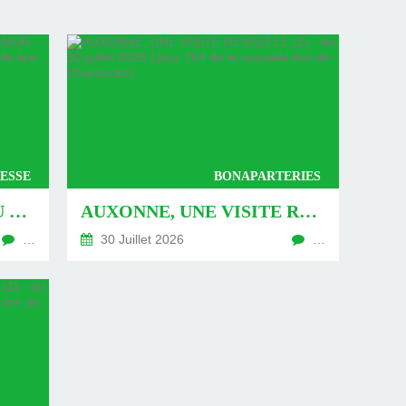
ESSE
BONAPARTERIES
AUXONNE : « DÉFIS » AU PIED DU MUR - DU 04 AOÛT 2026 (JOUR 771 DE LA NOUVELLE ÈRE DE CHANTECLER)
AUXONNE, UNE VISITE REVISITÉE (2) - DU 30 JUILLET 2026 (JOUR 764 DE LA NOUVELLE ÈRE DE CHANTECLER)
…
30 Juillet 2026
…