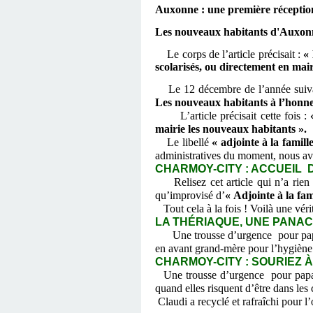
Auxonne : une première réceptio
Les nouveaux habitants d'Auxonne
Le corps de l’article précisait :
«
scolarisés, ou directement en mairi
Le 12 décembre de l’année sui
Les nouveaux habitants à l’honn
L’article précisait cette fois :
mairie les nouveaux habitants ».
Le libellé
« adjointe à la famill
administratives du moment, nous av
CHARMOY-CITY : ACCUEIL D
Relisez cet article qui n’a rie
qu’improvisé d’
« Adjointe à la fam
Tout cela à la fois ! Voilà une vé
LA THÉRIAQUE, UNE PANACÉ
Une trousse d’urgence pour papa
en avant grand-mère pour l’hygiène
CHARMOY-CITY : SOURIEZ À P
Une trousse d’urgence pour papa, 
quand elles risquent d’être dans les 
Claudi a recyclé et rafraîchi pour 