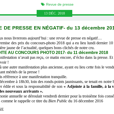
Revue de presse
13
DÉC.
2018
 DE PRESSE EN NÉGATIF- du 13 décembre 20
ous nous livrerons aujourd’hui : une revue de presse en négatif…
emise des prix du concours-photo 2018 qui a eu lieu lundi dernier 1
mière jaune de l’actualité, quelques bons clichés de notre cru.
DITE AU CONCOURS PHOTO 2017- du 11 décembre 2018
nifestation n’avait pas reçu, ce matin encore, d’écho dans la presse. Et
voir !
 une autre manifestation plus ancienne, ayant eu lieu cette fois le ven
ant mérités de la presse !
référence à une manifestation tranquille.
embre à 18h30, loin des ronds-points jaunissants, se tenait en notre 
r édile et sous la responsabilité de son
« Adjointe à la famille, à la 
des nouveaux arrivants ».
émonie annuelle se déroulait vendredi dernier pour la troisième fois consé
comme le rappelle ce titre du
Bien Public
du 16 décembre 2016
NE