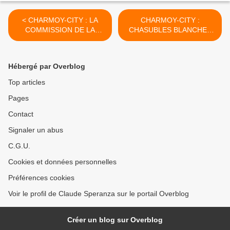
< CHARMOY-CITY : LA
CHARMOY-CITY :
COMMISSION DE LA
CHASUBLES BLANCHES
DÉCEPTION - du 09 janvier
ET GILETS JAUNES - du
2019 (J+3675 après le vote
12 janvier 2019 (J+3678
négatif fondateur)
après le vote négatif
Hébergé par Overblog
fondateur) >
Top articles
Pages
Contact
Signaler un abus
C.G.U.
Cookies et données personnelles
Préférences cookies
Voir le profil de Claude Speranza sur le portail Overblog
Créer un blog sur Overblog