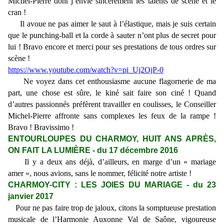
Michel-Pierre dont j’envie sincèrement les talents de scène et le
cran !
Il avoue ne pas aimer le saut à l’élastique, mais je suis certain
que le punching-ball et la corde à sauter n’ont plus de secret pour
lui ! Bravo encore et merci pour ses prestations de tous ordres sur
scène !
https://www.youtube.com/watch?v=pi_Uj2OjP-0
Ne voyez dans cet enthousiasme aucune flagornerie de ma
part, une chose est sûre, le kiné sait faire son ciné ! Quand
d’autres passionnés préfèrent travailler en coulisses, le Conseiller
Michel-Pierre affronte sans complexes les feux de la rampe !
Bravo ! Bravissimo !
ENTOURLOUPES DU CHARMOY, HUIT ANS APRÈS,
ON FAIT LA LUMIÈRE - du 17 décembre 2016
Il y a deux ans déjà, d’ailleurs, en marge d’un « mariage
amer », nous avions, sans le nommer, félicité notre artiste !
CHARMOY-CITY : LES JOIES DU MARIAGE - du 23
janvier 2017
Pour ne pas faire trop de jaloux, citons la somptueuse prestation
musicale de l’Harmonie Auxonne Val de Saône, vigoureuse