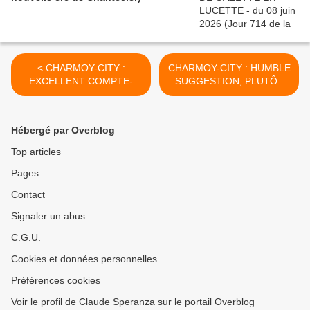
< CHARMOY-CITY :
CHARMOY-CITY : HUMBLE
EXCELLENT COMPTE-
SUGGESTION, PLUTÔT
RENDU D’UNE RÉUNION
QUE DOLÉANCE, POUR
MANQUÉE - du 19 janvier
UN CAHIER DES
2019 (J+3685 après le vote
CHARGES - du 22 janvier
Hébergé par Overblog
négatif fondateur)
2019 (J+3688 après le vote
négatif fondateur) >
Top articles
Pages
Contact
Signaler un abus
C.G.U.
Cookies et données personnelles
Préférences cookies
Voir le profil de Claude Speranza sur le portail Overblog