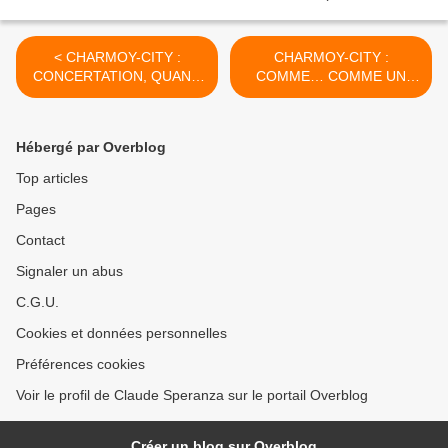
< CHARMOY-CITY :
CHARMOY-CITY :
CONCERTATION, QUAND
COMME… COMME UN
LES GILETS JAUNES
COUP DE FROID AU
FONT L’APPOINT - du 18
CAVEAU - du 21 janvier
janvier 2019 (J+3684 après
2019 (J+3687 après le vote
Hébergé par Overblog
le vote négatif fondateur)
négatif fondateur) >
Top articles
Pages
Contact
Signaler un abus
C.G.U.
Cookies et données personnelles
Préférences cookies
Voir le profil de Claude Speranza sur le portail Overblog
Créer un blog sur Overblog