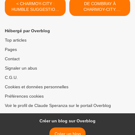
< CHARMOY-CITY :
DE COMBRAY À
HUMBLE SUGGESTION,
CHARMOY-CITY.
PLUTÔT QUE DOLÉANCE,
EXERCICES D’HISTOIRE
POUR UN CAHIER DES
ET DE GÉOGRAPHIE
CHARGES - du 22 janvier
LITTÉRAIRE (8) - du 25
Hébergé par Overblog
2019 (J+3688 après le vote
janvier 2019 (J+3691 après
négatif fondateur)
le vote négatif fondateur) >
Top articles
Pages
Contact
Signaler un abus
C.G.U.
Cookies et données personnelles
Préférences cookies
Voir le profil de Claude Speranza sur le portail Overblog
Créer un blog sur Overblog
Créer un blog