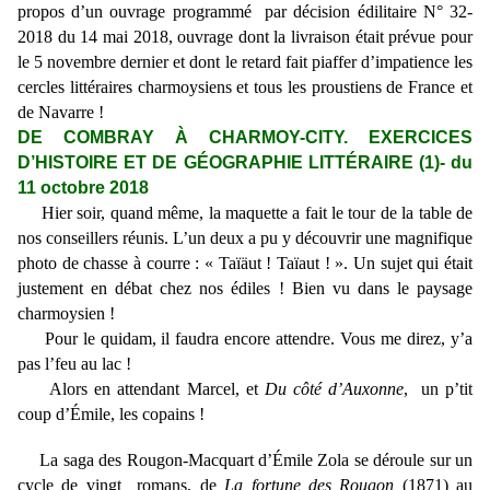
propos d’un ouvrage programmé par décision édilitaire N° 32-
2018 du 14 mai 2018, ouvrage dont la livraison était prévue pour
le 5 novembre dernier et dont le retard fait piaffer d’impatience les
cercles littéraires charmoysiens et tous les proustiens de France et
de Navarre !
DE COMBRAY À CHARMOY-CITY. EXERCICES
D’HISTOIRE ET DE GÉOGRAPHIE LITTÉRAIRE (1)- du
11 octobre 2018
Hier soir, quand même, la maquette a fait le tour de la table de
nos conseillers réunis. L’un deux a pu y découvrir une magnifique
photo de chasse à courre : « Taïäut ! Taïaut ! ». Un sujet qui était
justement en débat chez nos édiles ! Bien vu dans le paysage
charmoysien !
Pour le quidam, il faudra encore attendre. Vous me direz, y’a
pas l’feu au lac !
Alors en attendant Marcel, et
Du côté d’Auxonne
, un p’tit
coup d’Émile, les copains !
La saga des Rougon-Macquart d’Émile Zola se déroule sur un
cycle de vingt romans, de
La fortune des Rougon
(1871) au