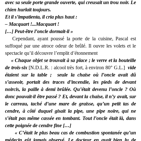
avec sa seule porte grande ouverte, qui creusait un trou noir. Le
chien hurlait toujours.
Et il s’impatienta, il cria plus haut :
‒ Macquart !...Macquart !
[…] Peut-être l’oncle dormait-il »
Cependant, ayant poussé la porte de la cuisine, Pascal est
suffoqué par une atroce odeur de brûlé. Il ouvre les volets et le
spectacle qu’il découvre l’emplit d’étonnement
« Chaque objet se trouvait à sa place ; le verre et la bouteille
de trois-six
[N.D.L.R. : alcool très fort, à environ 80° G.L.]
vide
étaient sur la table ; seule la chaise où l’oncle avait dû
s’asseoir, portait des traces d’incendie, les pieds de devant
noircis, la paille à demi brûlée. Qu’était devenu l’oncle ? Où
donc pouvait-il être passé ?
Et, devant la chaise, il n’y avait, sur
le carreau, taché d’une mare de graisse, qu’un petit tas de
cendre, à côté duquel gisait la pipe, une pipe noire, qui ne
s’était pas même cassée en tombant. Tout l’oncle était là, dans
cette poignée de cendre fine […]
« C’était le plus beau cas de combustion spontanée qu’un
médecin eût jamais observé. Le docteur en avait bien lu de