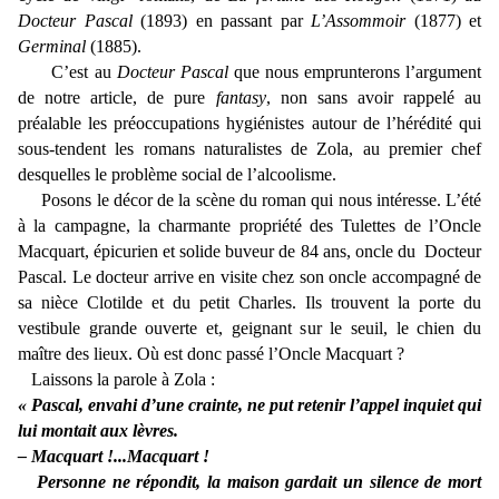
Docteur Pascal
(1893) en passant par
L’Assommoir
(1877) et
Germinal
(1885).
C’est au
Docteur Pascal
que nous emprunterons l’argument
de notre article, de pure
fantasy
, non sans avoir rappelé au
préalable les préoccupations hygiénistes autour de l’hérédité qui
sous-tendent les romans naturalistes de Zola, au premier chef
desquelles le problème social de l’alcoolisme.
Posons le décor de la scène du roman qui nous intéresse. L’été
à la campagne, la charmante propriété des Tulettes de l’Oncle
Macquart, épicurien et solide buveur de 84 ans, oncle du Docteur
Pascal. Le docteur arrive en visite chez son oncle accompagné de
sa nièce Clotilde et du petit Charles. Ils trouvent la porte du
vestibule grande ouverte et, geignant sur le seuil, le chien du
maître des lieux. Où est donc passé l’Oncle Macquart ?
Laissons la parole à Zola :
« Pascal, envahi d’une crainte, ne put retenir l’appel inquiet qui
lui montait aux lèvres.
‒ Macquart !...Macquart !
Personne ne répondit, la maison gardait un silence de mort