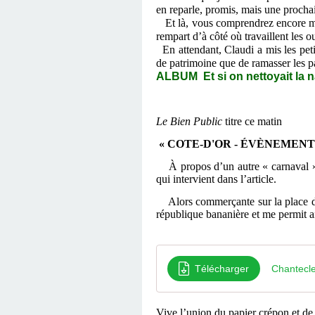
en reparle, promis, mais une procha
Et là, vous comprendrez encore mie
rempart d’à côté où travaillent les 
En attendant, Claudi a mis les pe
de patrimoine que de ramasser les 
ALBUM Et si on nettoyait la n
Le Bien Public
titre ce matin
« COTE-D'OR - ÉVÈNEMENT Cette
À propos d’un autre « carnaval »
qui intervient dans l’article.
Alors commerçante sur la place d’A
république bananière et me permit ai
Télécharger
Chantecle
Vive l’union du papier crépon et de