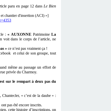
ticle paru en page 12 dans
Le
Bien
t chantier d'insertion (ACI) »]
re=4353
cle :
« AUXONNE
Patrimoine
La
n voit dans le corps de l’article, ne
pas »
ce n’est pas vraiment ça !
cebook et celui de son groupe, tout
quand même au passage un effort de
la rue privée du Charmoy.
’est sur le rempart à deux pas du
, Chantecler, « c’est de la daube » :
ont pas été encore inscrits.
en, cette histoire d’inscriptions, on