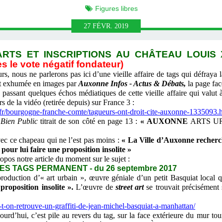
Figures libres
27
FÉVR.
2019
RTS ET INSCRIPTIONS AU CHÂTEAU LOUIS X
s le vote négatif fondateur)
rs, nous ne parlerons pas ici d’une vieille affaire de tags qui défraya 
it exhumée en images
par
Auxonne Infos - Actus & Débats,
la page fa
 quelques échos médiatiques de cette vieille affaire qui valut à n
rs de la vidéo (retirée depuis) sur France 3 :
o.fr/bourgogne-franche-comte/tagueurs-ont-droit-cite-auxonne-1335093.
 Bien Public
titrait de son côté en page 13 :
« AUXONNE
ARTS U
c ce chapeau qui ne l’est pas moins :
« La Ville d’Auxonne recherc
pour lui faire une proposition insolite »
opos notre article du moment sur le sujet :
ES TAGS PERMANENT - du 26 septembre 2017
oduction d’« art urbain », œuvre géniale d’un petit Basquiat local qu
 proposition insolite ».
L’œuvre de
street art
se trouvait précisément 
t-on-retrouve-un-graffiti-de-jean-michel-basquiat-a-manhattan/
urd’hui, c’est pile au revers du tag, sur la face extérieure du mur t