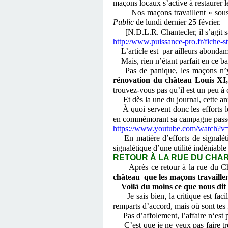
maçons locaux s’active à restaurer l
Nos maçons travaillent « sous con
Public
de lundi dernier 25 février.
[N.D.L.R. Chantecler, il s’agit sa
http://www.puissance-pro.fr/fich
L’article est par ailleurs abondam
Mais, rien n’étant parfait en ce b
Pas de panique, les maçons n’y so
rénovation du château Louis XI,
trouvez-vous pas qu’il est un peu à 
Et dès la une du journal, cette a
À quoi servent donc les efforts lo
en commémorant sa campagne pass
https://www.youtube.com/watch?v
En matière d’efforts de signaléti
signalétique d’une utilité indéniabl
RETOUR À LA RUE DU CHARMO
Après ce retour à la rue du C
château que les maçons travaillen
Voilà du moins ce que nous dit le
Je sais bien, la critique est facile
remparts d’accord, mais où sont tes 
Pas d’affolement, l’affaire n‘est pa
C’est que je ne veux pas faire trop 