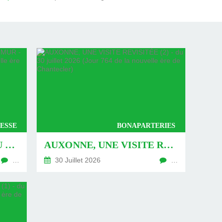
ESSE
BONAPARTERIES
AUXONNE : « DÉFIS » AU PIED DU MUR - DU 04 AOÛT 2026 (JOUR 771 DE LA NOUVELLE ÈRE DE CHANTECLER)
AUXONNE, UNE VISITE REVISITÉE (2) - DU 30 JUILLET 2026 (JOUR 764 DE LA NOUVELLE ÈRE DE CHANTECLER)
…
30 Juillet 2026
…