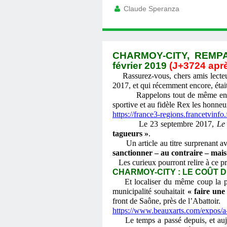
Claude Speranza
CHARMOY-CITY, REMPA
février 2019
(J+3724 aprè
Rassurez-vous, chers amis lecteu
2017, et qui récemment encore, éta
Rappelons tout de même en passant
sportive et au fidèle Rex les honneu
https://france3-regions.francetvinf
Le 23 septembre 2017,
Le
tagueurs »
.
Un article au titre surprenant ave
sanctionner – au contraire – mais 
Les curieux pourront relire à ce pr
CHARMOY-CITY : LE COÛT D
Et localiser du même coup la pr
municipalité souhaitait
« faire une
front de Saône, près de l’Abattoir.
https://www.beauxarts.com/expos/a-
Le temps a passé depuis, et aujo