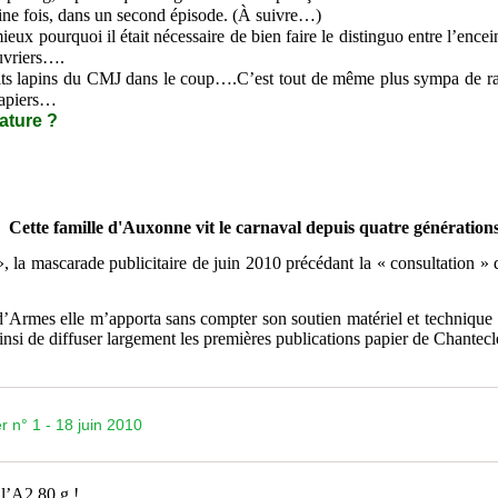
ine fois, dans un second épisode. (À suivre…)
ux pourquoi il était nécessaire de bien faire le distinguo entre l’ence
ouvriers….
tits lapins du CMJ dans le coup….C’est tout de même plus sympa de r
papiers…
ature ?
 famille d'Auxonne vit le carnaval depuis quatre générations
, la mascarade publicitaire de juin 2010 précédant la « consultation » d
rmes elle m’apporta sans compter son soutien matériel et technique 
nsi de diffuser largement les premières publications papier de Chantecl
r n° 1 - 18 juin 2010
 l’A2 80 g !