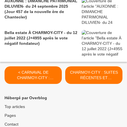
AUXONNE : DIMANCHE PATRIMONIAL
DILUVIEN- du 24 septembre 2025
(Jour 457 de la nouvelle ère de
Chantecler)
Bella estate À CHARMOY-CITY - du 12
juillet 2022 (J+4955 après le vote
négatif fondateur)
< CARNAVAL DE
CHARMOY-CITY : SUITES
CHARMOY-CITY :
RÉCENTES ET
ORIGINAUX, LES
POSSIBLEMENT FUTURES
CONFETTIS - du 2 mars
DE LA CDAC DU 21
2019 (J+3727 après le vote
DÉCEMBRE 2018 - du 5
Hébergé par Overblog
négatif fondateur)
mars 2019 (J+3730 après
le vote négatif fondateur) >
Top articles
Pages
Contact