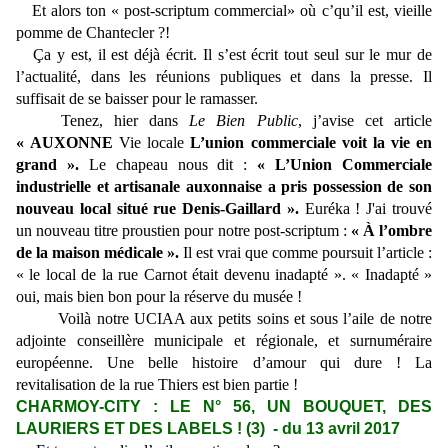
Et alors ton « post-scriptum commercial» où c’qu’il est, vieille
pomme de Chantecler ?!
Ça y est, il est déjà écrit. Il s’est écrit tout seul sur le mur de
l’actualité, dans les réunions publiques et dans la presse. Il
suffisait de se baisser pour le ramasser.
Tenez, hier dans
Le Bien Public
, j’avise cet article
« AUXONNE
Vie locale
L’union commerciale voit la vie en
grand ».
Le chapeau nous dit :
« L’Union Commerciale
industrielle et artisanale auxonnaise a pris possession de son
nouveau local situé rue Denis-Gaillard ».
Euréka ! J'ai trouvé
un nouveau titre proustien pour notre post-scriptum :
« À l’ombre
de la maison médicale ».
Il est vrai que comme poursuit l’article :
« le local de la rue Carnot
était devenu inadapté ». « Inadapté »
oui, mais bien bon pour la réserve du musée !
Voilà notre UCIAA aux petits soins et sous l’aile de notre
adjointe conseillère municipale et régionale, et surnuméraire
européenne. Une belle histoire d’amour qui dure ! La
revitalisation de la rue Thiers est bien partie !
CHARMOY-CITY : LE N° 56, UN BOUQUET, DES
LAURIERS ET DES LABELS ! (3) - du 13 avril 2017