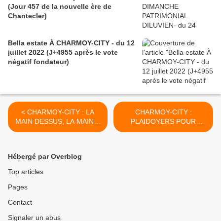
(Jour 457 de la nouvelle ère de
Chantecler)
Bella estate À CHARMOY-CITY - du 12
juillet 2022 (J+4955 après le vote
négatif fondateur)
< CHARMOY-CITY : LA
CHARMOY-CITY :
MAIN DESSUS, LA MAIN À
PLAIDOYERS POUR
LA PÂTE ET LA MAINMISE
LECLERC À
- du 10 mai 2019 (J+3796
CHAMPDÔTRE - du 13 mai
après le vote négatif
2019 (J+3799 après le vote
Hébergé par Overblog
fondateur)
négatif fondateur) >
Top articles
Pages
Contact
Signaler un abus