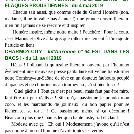
FLAQUES PROUSTIENNES - du 4 mai 2019
Chacun sait aussi, que comme celle du Grand Homère (non,
madame, il ne travaille pas à Inter !) une grande œuvre littéraire
n’en finit jamais de se réécrire et d’inspirer.
Homère inspire, même notre maire ! Peuchère ! Pour le coup,
c’est Marius et Olive à la grecque (aller directement à l’image de
l’article en lien)
CHARMOY-CITY :
Inf’Auxonne n° 64
EST DANS LES
BACS ! - du 11 avril 2019
Hélas ! Polluant la quinzaine littéraire ouverte par l’heureux
évènement une mauvaise presse patibulaire est venue transformer
notre Combray-sur-Saône de rêve en un douteux faubourg peuplé
d’apaches et de chourineurs au tournevisse, c’est bien trisse !
Quel gâchis ! Tout ça c’est pas beau, mais faut pas être miro,
faut être un peu réalisse ! Sûr qu’ça passionne le populo mon
coco, et les marchands de journaux, du bon papier pour se
fâcher…et se tor… ! Ça passionne, même si ça déconne !
Beaucoup plus que Chantecler qui chante juste, fort et clair !
Modeste avec ça ! Eh oui ! Modestement, j’avoue qu’il n’est
pas donné à un seul homme d’avoir toutes les vertus !