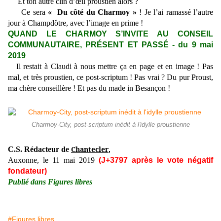
Et ton autre clin d’œil proustien alors ?
Ce sera
« Du côté du Charmoy »
! Je l’ai ramassé l’autre
jour à Champdôtre, avec l’image en prime !
QUAND LE CHARMOY S’INVITE AU CONSEIL
COMMUNAUTAIRE, PRÉSENT ET PASSÉ - du 9 mai
2019
Il restait à Claudi à nous mettre ça en page et en image ! Pas
mal, et très proustien, ce post-scriptum ! Pas vrai ? Du pur Proust,
ma chère conseillère ! Et pas du made in Besançon !
Charmoy-City, post-scriptum inédit à l'idylle proustienne
Chantecler
C.S. Rédacteur de
,
Auxonne, le 11 mai 2019
(J+3797 après le vote négatif
fondateur)
Publié dans Figures libres
#Figures libres