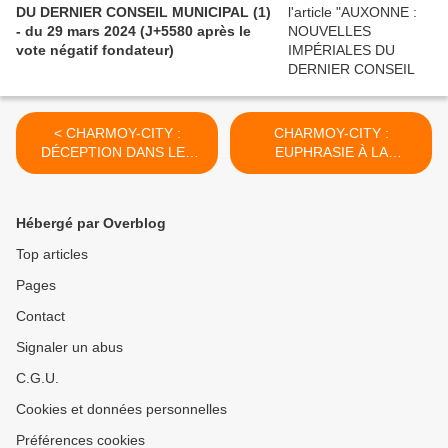
DU DERNIER CONSEIL MUNICIPAL (1)
- du 29 mars 2024 (J+5580 après le
vote négatif fondateur)
< CHARMOY-CITY :
CHARMOY-CITY :
DÉCEPTION DANS LES
EUPHRASIE À LA
URNES MAIS PAS DANS
RECHERCHE DE PROUST
LA RUE DU CHARMOY ! -
- du 6 juin 2019 (J+3823
du 03 juin 2019 (J+3820
après le vote négatif
Hébergé par Overblog
après le vote négatif
fondateur) >
fondateur)
Top articles
Pages
Contact
Signaler un abus
C.G.U.
Cookies et données personnelles
Préférences cookies