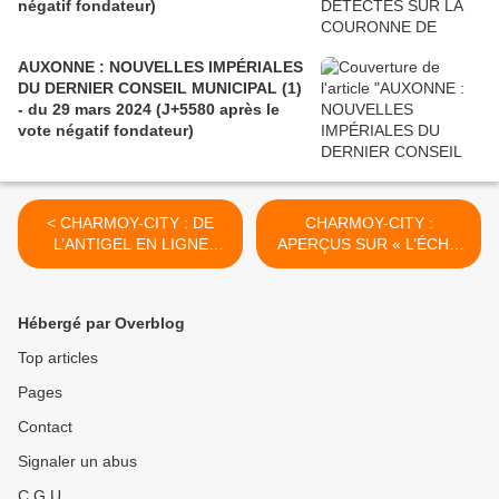
négatif fondateur)
AUXONNE : NOUVELLES IMPÉRIALES
DU DERNIER CONSEIL MUNICIPAL (1)
- du 29 mars 2024 (J+5580 après le
vote négatif fondateur)
< CHARMOY-CITY : DE
CHARMOY-CITY :
L’ANTIGEL EN LIGNE
APERÇUS SUR « L’ÉCHO
POUR LE CITOYEN - du 24
DE LA PLACE D’ARMES »
novembre 2020 (J+4360
D’ANTAN (3) - du 27
après le vote négatif
novembre 2020 (J+4363
Hébergé par Overblog
fondateur)
après le vote négatif
fondateur) >
Top articles
Pages
Contact
Signaler un abus
C.G.U.