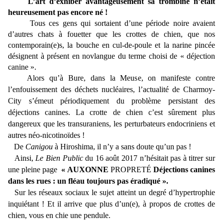
L’art d’exhiber avantageusement sa trombine n’était
heureusement pas encore né !
Tous ces gens qui sortaient d’une période noire avaient
d’autres chats à fouetter que les crottes de chien, que nos
contemporain(e)s, la bouche en cul-de-poule et la narine pincée
désignent à présent en novlangue du terme choisi de « déjection
canine ».
Alors qu’à Bure, dans la Meuse, on manifeste contre
l’enfouissement des déchets nucléaires, l’actualité de Charmoy-
City s’émeut périodiquement du problème persistant des
déjections canines. La crotte de chien c’est sûrement plus
dangereux que les transuraniens, les perturbateurs endocriniens et
autres néo-nicotinoïdes !
De
Canigou
à Hiroshima, il n’y a sans doute qu’un pas !
Ainsi,
Le Bien Public
du 16 août 2017 n’hésitait pas à titrer sur
une pleine page
« AUXONNE
PROPRETÉ
Déjections canines
dans les rues : un fléau toujours pas éradiqué ».
Sur les réseaux sociaux le sujet atteint un degré d’hypertrophie
inquiétant ! Et il arrive que plus d’un(e), à propos de crottes de
chien, vous en chie une pendule.