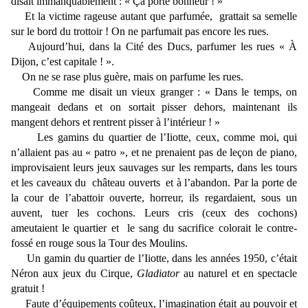
disait immanquablement : « Ça porte bonheur ! »
Et la victime rageuse autant que parfumée, grattait sa semelle
sur le bord du trottoir ! On ne parfumait pas encore les rues.
Aujourd’hui, dans la Cité des Ducs, parfumer les rues « À
Dijon, c’est capitale ! ».
On ne se rase plus guère, mais on parfume les rues.
Comme me disait un vieux granger : « Dans le temps, on
mangeait dedans et on sortait pisser dehors, maintenant ils
mangent dehors et rentrent pisser à l’intérieur ! »
Les gamins du quartier de l’Iiotte, ceux, comme moi, qui
n’allaient pas au « patro », et ne prenaient pas de leçon de piano,
improvisaient leurs jeux sauvages sur les remparts, dans les tours
et les caveaux du château ouverts et à l’abandon. Par la porte de
la cour de l’abattoir ouverte, horreur, ils regardaient, sous un
auvent, tuer les cochons. Leurs cris (ceux des cochons)
ameutaient le quartier et le sang du sacrifice colorait le contre-
fossé en rouge sous la Tour des Moulins.
Un gamin du quartier de l’Iiotte, dans les années 1950, c’était
Néron aux jeux du Cirque,
Gladiator
au naturel et en spectacle
gratuit !
Faute d’équipements coûteux, l’imagination était au pouvoir et