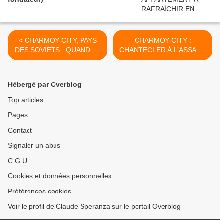
< CHARMOY-CITY, PAYS
CHARMOY-CITY :
DES SOVIETS : QUAND LA
CHANTECLER À L’ASSAUT
CHENILLE MORD SUR LE
DES BASTIONS
ROND-POINT - du 25 juin
D’AUXONNE - du 1er juillet
2021 (J+4573 après le vote
2021 (J+4579 après le vote
Hébergé par Overblog
négatif fondateur)
négatif fondateur) >
Top articles
Pages
Contact
Signaler un abus
C.G.U.
Cookies et données personnelles
Préférences cookies
Voir le profil de Claude Speranza sur le portail Overblog