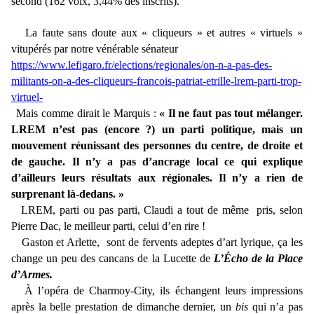
second (162 voix, 3,44% des inscrits).
La faute sans doute aux « cliqueurs » et autres « virtuels »
vitupérés par notre vénérable sénateur
https://www.lefigaro.fr/elections/regionales/on-n-a-pas-des-
militants-on-a-des-cliqueurs-francois-patriat-etrille-lrem-parti-trop-
virtuel-
Mais comme dirait le Marquis :
« Il ne faut pas tout mélanger.
LREM n’est pas (encore ?) un parti politique, mais un
mouvement réunissant des personnes du centre, de droite et
de gauche. Il n’y a pas d’ancrage local ce qui explique
d’ailleurs leurs résultats aux régionales. Il n’y a rien de
surprenant là-dedans. »
LREM, parti ou pas parti, Claudi a tout de même pris, selon
Pierre Dac, le meilleur parti, celui d’en rire !
Gaston et Arlette, sont de fervents adeptes d’art lyrique, ça les
change un peu des cancans de la Lucette de
L’Écho de la Place
d’Armes.
À l’opéra de Charmoy-City, ils échangent leurs impressions
après la belle prestation de dimanche dernier, un
bis
qui n’a pas