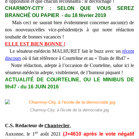
d’opposition et que chacun reconnaîtra : le décrochage !
CHARMOY-CITY : SELON QUE VOUS SEREZ
BRANCHÉ OU PAPIER - du 18 février 2019
Mais ceci ne saurait bien évidemment concerner aucun(e) de
nos nouveaux/elles vice-président(e)s à qui notre rédaction
souhaite de bonnes vacances !
ELLE EST BIEN BONNE !
Le sénateur-médecin MALHURET fait le buzz avec un
récent
discours
où il fait référence à Courteline et au « Train de 8h47 »
Notre rédaction, adepte à l’occasion de Courteline, salue ici le
sénateur-médecin adepte, visiblement, de l’humour piquant !
ACTUALITÉ DE COURTELINE, OU LE MINIBUS DE
9h47 - du 16 JUIN 2016
Charmoy-City, à l'école de la démocratie.jpg
Chantecler
C.S. Rédacteur de
,
er
Auxonne, le 1
août 2021
(J+4610 après le vote négatif