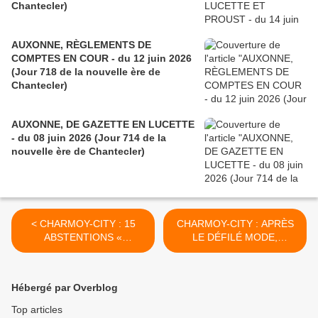
Chantecler)
AUXONNE, RÈGLEMENTS DE
COMPTES EN COUR - du 12 juin 2026
(Jour 718 de la nouvelle ère de
Chantecler)
AUXONNE, DE GAZETTE EN LUCETTE
- du 08 juin 2026 (Jour 714 de la
nouvelle ère de Chantecler)
< CHARMOY-CITY : 15
CHARMOY-CITY : APRÈS
ABSTENTIONS «
LE DÉFILÉ MODE,
DYNAMIQUES » À LA CAP
QUESTIONS SUR UN T-
VAL DE SAÔNE (2) - du 29
SHIRT AU SOMMET - du 2
juillet 2021 (J+4607 après
août 2021 (J+4611 après le
Hébergé par Overblog
le vote négatif fondateur)
vote négatif fondateur) >
Top articles