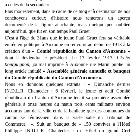
à celles de la seconde ».
Plus modestement, dans le cadre de ce blog et à destination de nos
concitoyens curieux d'histoire nous tenterons un aperçu
documenté de la figure attachante, mais quelque peu oubliée
aujourd'hui, que fut en son temps Paul Gruet
C'est à l'âge de 31ans que le jeune Paul Gruet fera sa véritable
entrée en politique à Auxonne en œuvrant au début de 1913 à la
création d'un
« Comité républicain du Canton d'Auxonne »
dont il deviendra le président. Le 13 février 1913,
L'Écho
bourguignon
, journal imprimé à Auxonne rue Marin publie un
long article intitulé
« Assemblée générale annuelle et banquet
du Comité républicain du Canton d'Auxonne ».
Nous en donnons
quelques extraits : « Dimanche dernier
[N.D.L.R. Chantecler : 6 février], le jeune et actif Comité
républicain du Canton d'Auxonne tenait sa première assemblée
générale à onze heures du matin trois cents militants environ
accourus tant de la ville et de la banlieue que des communes du
canton se réunissaient dans la vaste salle du Tribunal de
Commerce ». Suit un banquet de « 150 convives à l'Hôtel
Phillippe [N.D.L.R. Chantecler : ex Hôtel du grand Cerf