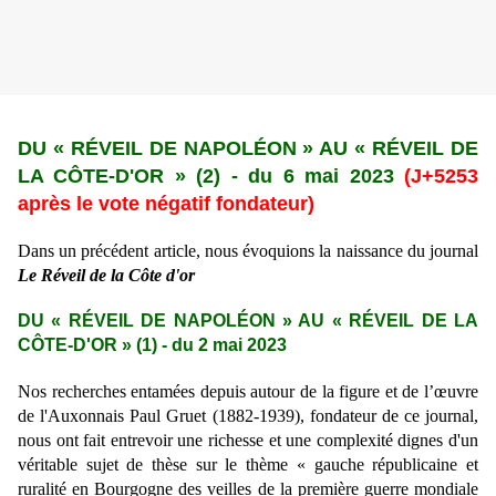
DU « R
É
VEIL DE NAPOLÉON » AU « R
É
VEIL DE
LA CÔTE-D'OR » (2)
-
du 6 mai 2023
(J+5253
après le vote négatif fondateur)
Dans un précédent article, nous évoquions la naissance du journal
Le Réveil de la Côte d'or
DU « R
É
VEIL DE NAPOLÉON » AU « R
É
VEIL DE LA
CÔTE-D'OR » (1)
-
du 2 mai 2023
Nos recherches entamées depuis autour de la figure et de l’œuvre
de l'Auxonnais Paul Gruet (1882-1939), fondateur de ce journal,
nous ont fait entrevoir une richesse et une complexité dignes d'un
véritable sujet de thèse sur le thème « gauche républicaine et
ruralité en Bourgogne des veilles de la première guerre mondiale