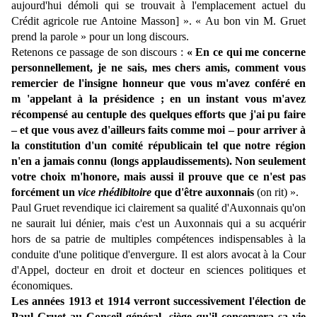
aujourd'hui démoli qui se trouvait à l'emplacement actuel du
Crédit agricole rue Antoine Masson] ». « Au bon vin M. Gruet
prend la parole » pour un long discours.
Retenons ce passage de son discours :
« En ce qui me concerne
personnellement, je ne sais, mes chers amis, comment vous
remercier de l'insigne honneur que vous m'avez conféré en
m 'appelant à la présidence ; en un instant vous m'avez
récompensé au centuple des quelques efforts que j'ai pu faire
– et que vous avez d'ailleurs faits comme moi – pour arriver à
la constitution d'un comité républicain tel que notre région
n'en a jamais connu (longs applaudissements). Non seulement
votre choix m'honore, mais aussi il prouve que ce n'est pas
forcément un
vice rhédibitoire
que d'être auxonnais
(on rit) ».
Paul Gruet revendique ici clairement sa qualité d'Auxonnais qu'on
ne saurait lui dénier, mais c'est un Auxonnais qui a su acquérir
hors de sa patrie de multiples compétences indispensables à la
conduite d'une politique d'envergure. Il est alors avocat à la Cour
d'Appel, docteur en droit et docteur en sciences politiques et
économiques.
Les années 1913 et 1914 verront successivement l'élection de
Paul Gruet au Conseil général, siège qu'il conservera sa vie