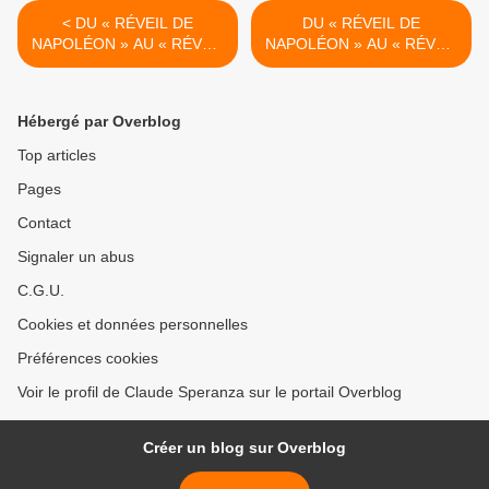
< DU « RÉVEIL DE
DU « RÉVEIL DE
NAPOLÉON » AU « RÉVEIL
NAPOLÉON » AU « RÉVEIL
DE LA CÔTE-D'OR » (1) -
DE LA CÔTE-D'OR » (3) -
du 2 mai 2023 (J+5249
du 10 mai 2023 (J+5257
après le vote négatif
après le vote négatif
Hébergé par Overblog
fondateur)
fondateur) >
Top articles
Pages
Contact
Signaler un abus
C.G.U.
Cookies et données personnelles
Préférences cookies
Voir le profil de Claude Speranza sur le portail Overblog
Créer un blog sur Overblog