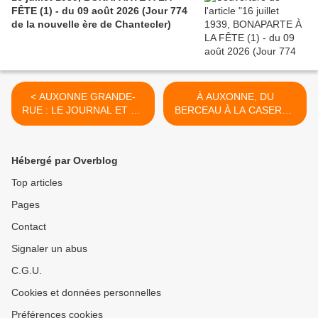
FÊTE (1) - du 09 août 2026 (Jour 774
de la nouvelle ère de Chantecler)
< AUXONNE GRANDE-
À AUXONNE, DU
RUE : LE JOURNAL ET UN
BERCEAU À LA CASERNE
PAIN, C’EST TOUT ! - du
- du 28 juin 2023 (J+5306
20 juin 2023 (J+5298 après
après le vote négatif
le vote négatif fondateur)
fondateur) >
Hébergé par Overblog
Top articles
Pages
Contact
Signaler un abus
C.G.U.
Cookies et données personnelles
Préférences cookies