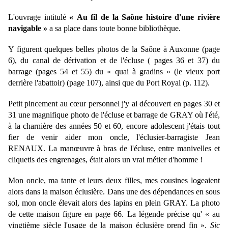
L
'ouvrage
intitulé
« Au fil de la Saône histoire d'une rivière
navigable »
a sa place dans toute bonne bibliothèque.
Y figurent quelques belles photos de la Saône à Auxonne (page
6), du canal de dérivation et de l'écluse ( pages 36 et 37) du
barrage (pages 54 et 55) du « quai à gradins » (le vieux port
derrière l'abattoir) (page 107), ainsi que du Port Royal (p. 112).
Petit pincement au cœur personnel j'y ai découvert en pages 30 et
31 une magnifique photo de l'écluse et barrage de GRAY où l'été,
à la charnière des années 50 et 60, encore adolescent j'étais tout
fier de venir aider mon oncle, l'éclusier-barragiste Jean
RENAUX. La manœuvre à bras de l'écluse, entre manivelles et
cliquetis des engrenages, était alors un vrai métier d'homme !
Mon oncle, ma tante et leurs deux filles, mes cousines logeaient
alors dans la maison éclusière. Dans une des dépendances en sous
sol, mon oncle élevait alors des lapins en plein GRAY. La photo
de cette maison figure en page 66. La légende précise qu' « au
vingtième siècle l'usage de la maison éclusière prend fin ».
Sic