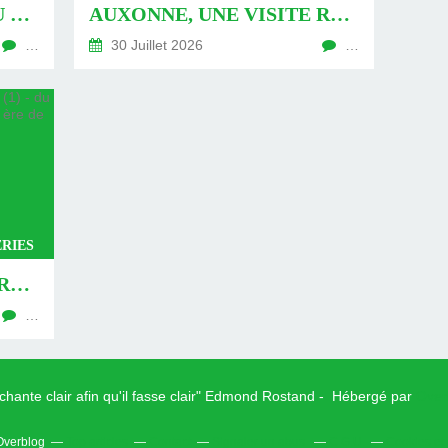
AUXONNE : « DÉFIS » AU PIED DU MUR - DU 04 AOÛT 2026 (JOUR 771 DE LA NOUVELLE ÈRE DE CHANTECLER)
AUXONNE, UNE VISITE REVISITÉE (2) - DU 30 JUILLET 2026 (JOUR 764 DE LA NOUVELLE ÈRE DE CHANTECLER)
…
30 Juillet 2026
…
RIES
AUXONNE, UNE VISITE REVISITÉE (1) - DU 26 JUILLET 2026 (JOUR 762 DE LA NOUVELLE ÈRE DE CHANTECLER)
…
 chante clair afin qu'il fasse clair" Edmond Rostand - Hébergé par
Over
 Overblog
Top articles
Contact
Signaler un abus
C.G.U.
Cookies et