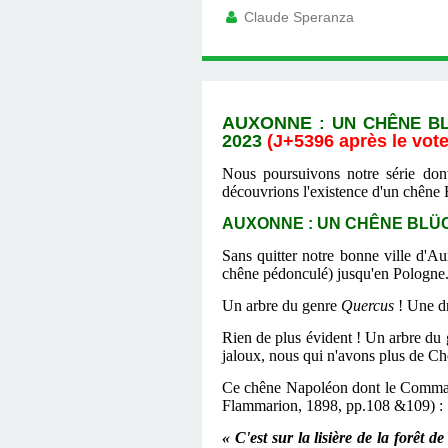
Claude Speranza
AUXONNE
: UN CHÊNE B
2023
(J+5396 après le vote
Nous poursuivons notre série dont
découvrions l'existence d'un chêne 
AUXONNE : UN CHÊNE BLÜ
Sans quitter notre bonne ville d'
chêne pédonculé) jusqu'en Pologne. I
Un arbre du genre
Quercus
! Une dr
Rien de plus évident ! Un arbre du
jaloux, nous qui n'avons plus de C
Ce chêne Napoléon dont le Comman
Flammarion, 1898, pp.108 &109) :
« C'est sur la lisière de la forê