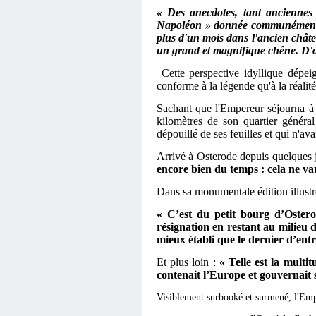
«
Des anecdotes, tant anciennes 
Napoléon » donnée communément à
plus d'un mois dans l'ancien châtea
un grand et magnifique chêne. D'
Cette perspective idyllique dépe
conforme à la légende qu'à la réalité
Sachant que l'Empereur séjourna
à
kilomètres de son quartier généra
dépouillé de ses feuilles et qui n'av
Arrivé à Osterode depuis quelques j
encore bien du temps : cela ne vau
Dans sa monumentale édition illust
«
C’est du petit bourg d’Oster
résignation en restant au milieu 
mieux établi que le dernier d’entr
Et plus loin :
« Telle est la multi
contenait l’Europe et gouvernait 
Visiblement surbooké et surmené, l'Empe