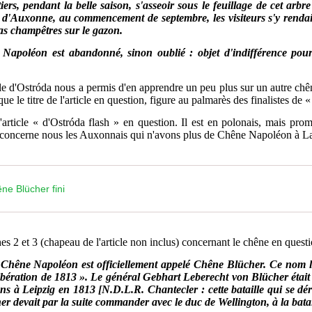
iers, pendant la belle saison, s'asseoir sous le feuillage de cet arbre 
 d'Auxonne, au commencement de septembre, les visiteurs s'y rendaien
pas champêtres sur le gazon.
Napoléon est abandonné, sinon oublié : objet d'indifférence pour 
ale d'Ostróda nous a permis d'en apprendre un peu plus sur un autre chê
ue le titre de l'article en question, figure au palmarès des finalistes de «
l'article « d'Ostróda flash » en question. Il est en polonais, mais prom
us concerne nous les Auxonnais qui n'avons plus de Chêne Napoléon à L
êne Blücher fini
es 2 et 3 (chapeau de l'article non inclus) concernant le chêne en questi
êne Napoléon est officiellement appelé Chêne Blücher. Ce nom lu
ibération de 1813 ». Le général Gebhart Leberecht von Blücher étai
tions à Leipzig en 1813 [N.D.L.R. Chantecler : cette bataille qui se d
r devait par la suite commander avec le duc de Wellington, à la batai