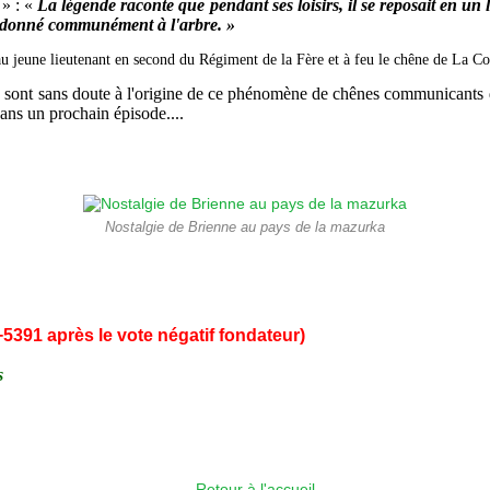
 » : «
La légende raconte que pendant ses loisirs, il se reposait en un 
 donné communément à l'arbre. »
au jeune lieutenant en second du Régiment de la Fère et à feu le chêne de La Co
 sont sans doute à l'origine de ce phénomène de chênes communicants 
ns un prochain épisode....
Nostalgie de Brienne au pays de la mazurka
+5391 après le vote négatif fondateur)
s
Retour à l'accueil