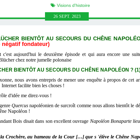
Visions d'histoire
26
SEPT.
2023
LÜCHER BIENTÔT AU SECOURS DU CHÊNE
NAPOL
ÉO
 négatif fondateur)
 c'est aujourd'hui le deuxième épisode et qui aura encore une sui
Blücher chez notre jumelle polonaise
CHER BIENTÔT AU SECOURS DU CHÊNE
NAPOLÉON ? (1
Auxonne, nous avons entrepris de mener une enquête à propos de cet a
nternet facilite bien les choses !
ôle d'idée me direz-vous !
 genre
Quercus
napoléonien de surcroît comme nous allons bientôt le dé
hêne Napoléon !
dant Bois disait dans son excellent ouvrage
Napoléon Bonaparte lieut
t de la Crochère, au hameau de la Cour […] que s 'élève le Chêne Na