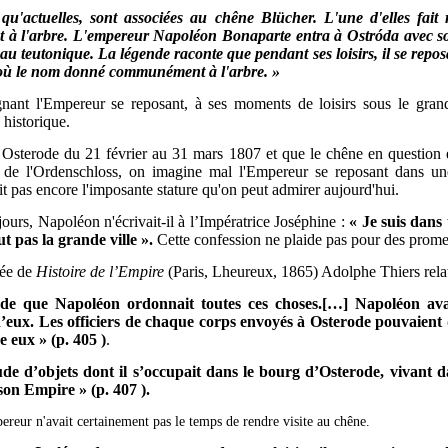
qu'actuelles, sont associées au chêne Blücher. L'une d'elles fait 
 l'arbre. L'empereur Napoléon Bonaparte entra à Ostróda avec so
u teutonique. La légende raconte que pendant ses loisirs, il se reposa
où le nom donné communément à l'arbre. »
ignant l'Empereur se reposant, à ses moments de loisirs sous le gra
 historique.
 Osterode du 21 février au 31 mars 1807 et que le chêne en question ét
l de l'Ordenschloss, on imagine mal l'Empereur se reposant dans u
ait pas encore l'imposante stature qu'on peut admirer aujourd'hui.
ours, Napoléon n'écrivait-il à l’Impératrice Joséphine :
« Je suis dans
t pas la grande ville ».
Cette confession ne plaide pas pour des pro
rée de
Histoire de l’Empire
(Paris, Lheureux, 1865) Adolphe Thiers rela
ode que Napoléon ordonnait toutes ces choses.[…] Napoléon ava
d’eux. Les officiers de chaque corps envoyés à Osterode pouvaient d
e eux » (p. 405 )
.
tude d’objets dont il s’occupait dans le bourg d’Osterode, vivant 
son Empire » (p. 407 ).
reur n'avait certainement pas le temps de rendre visite au chêne.