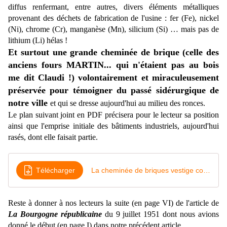
diffus renfermant, entre autres, divers éléments métalliques
provenant des déchets de fabrication de l'usine : fer (Fe), nickel
(Ni), chrome (Cr), manganèse (Mn), silicium (Si) … mais pas de
lithium (Li) hélas !
Et surtout une grande cheminée de brique (celle des
anciens fours MARTIN... qui n'étaient pas au bois
me dit Claudi !) volontairement et miraculeusement
préservée pour témoigner du passé sidérurgique de
notre ville
et qui se dresse aujourd'hui au milieu des ronces.
Le plan suivant joint en PDF précisera pour le lecteur sa position
ainsi que l'emprise initiale des bâtiments industriels, aujourd'hui
rasés, dont elle faisait partie.
Télécharger
La cheminée de briques vestige conservé
Reste à donner à nos lecteurs la suite (en page VI) de l'article de
La Bourgogne républicaine
du 9 juillet 1951 dont nous avions
donné le début (en page I) dans notre précédent article.