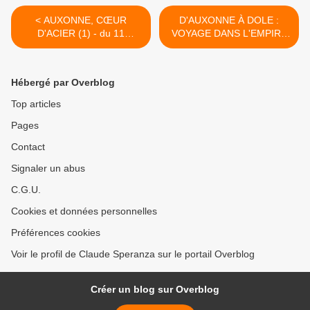
< AUXONNE, CŒUR
D'AUXONNE À DOLE :
D'ACIER (1) - du 11
VOYAGE DANS L'EMPIRE
décembre 2023 (J+5472
DE L'AUTHENTICITÉ (2) -
après le vote négatif
du 16 décembre 2023
fondateur)
(J+5477 après le vote
Hébergé par Overblog
négatif fondateur) >
Top articles
Pages
Contact
Signaler un abus
C.G.U.
Cookies et données personnelles
Préférences cookies
Voir le profil de Claude Speranza sur le portail Overblog
Créer un blog sur Overblog