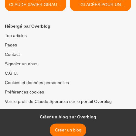
CLAUDE-XAVIER GIRAULT
GLACÉES POUR UN
(2) - du 09 janvier 2023
TEMPS DE « PASSAGE »
(J+5501 après le vote
(DE LA BÉRÉSINA) - du 15
négatif fondateur)
janvier 2023 (J+5507 après
Hébergé par Overblog
le vote négatif fondateur) >
Top articles
Pages
Contact
Signaler un abus
C.G.U.
Cookies et données personnelles
Préférences cookies
Voir le profil de Claude Speranza sur le portail Overblog
Créer un blog sur Overblog
Créer un blog