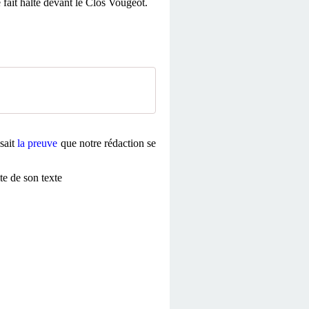
 fait halte devant le Clos Vougeot.
isait
la preuve
que notre rédaction se
te de son texte