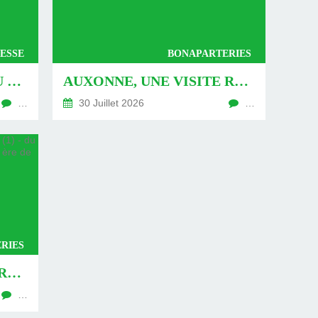
ESSE
BONAPARTERIES
AUXONNE : « DÉFIS » AU PIED DU MUR - DU 04 AOÛT 2026 (JOUR 771 DE LA NOUVELLE ÈRE DE CHANTECLER)
AUXONNE, UNE VISITE REVISITÉE (2) - DU 30 JUILLET 2026 (JOUR 764 DE LA NOUVELLE ÈRE DE CHANTECLER)
…
30 Juillet 2026
…
RIES
AUXONNE, UNE VISITE REVISITÉE (1) - DU 26 JUILLET 2026 (JOUR 762 DE LA NOUVELLE ÈRE DE CHANTECLER)
…