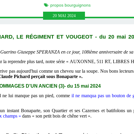
propos bourguignons
20
MAI
2024
HARD, LE RÉGIMENT ET VOUGEOT
- du 20 mai 2
re Guerino Giuseppe SPERANZA en ce jour, 108ième anniversaire de sa
 pour la reprendre plus tard, notre série « AUXONNE, 511 RT, L
rive pas aujourd'hui comme un cheveu sur la soupe. Nos bons lecteurs a
Claude Pichard perçait sous Bonaparte ».
 HOMMAGES
D'UN ANCIEN (3)
- du 15 mai 2024
 Il ne lui manque pas un pied, comme
il ne manqua pas un bouton de 
 un instant Bonaparte, son Quartier et ses Cazernes et batifolons un 
ux champs »
dans « son petit bois de chêne vert ».