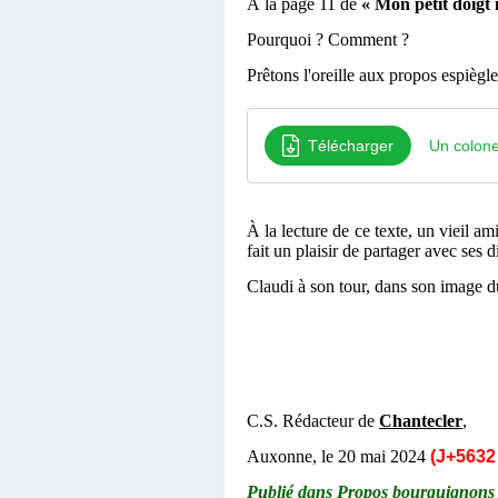
À
la page 11 de
« Mon petit doigt m
Pourquoi ? Comment ?
Prêtons l'oreille aux propos espiègl
Télécharger
Un colone
À la lecture de ce texte, un vieil a
fait un plaisir de partager avec ses d
Claudi à son tour, dans son image du
C.S. Rédacteur de
Chantecler
,
Auxonne, le 20
mai
2024
(J+5632 
Publié dans Propos bourguignons