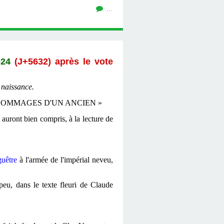
…
024
(J+
5632) a
près le vote
 naissance.
IBRES HOMMAGES D'UN ANCIEN »
uront bien compris, à la lecture de
guêtre
à l'armée de l'impérial neveu,
peu, dans le texte fleuri de Claude