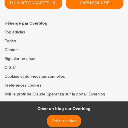
D'UN AFFOUAGISTE - du
CARNAVALS DE
19 Février 2025 (Jour 241
CHANTECLER, HIER ET
de la nouvelle ère de
AUJOURD'HUI (1) - du 26
Chantecler)
Février 2025 (Jour 248 de
Hébergé par Overblog
la nouvelle ère de
Chantecler) >
Top articles
Pages
Contact
Signaler un abus
C.G.U.
Cookies et données personnelles
Préférences cookies
Voir le profil de Claude Speranza sur le portail Overblog
Créer un blog sur Overblog
Créer un blog