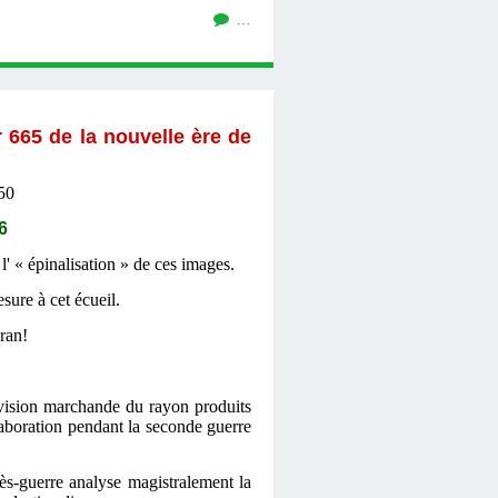
…
r 665 de la nouvelle ère de
950
6
' « épinalisation » de ces images.
ure à cet écueil.
ran!
 vision marchande du rayon produits
aboration pendant la seconde guerre
ès-guerre analyse magistralement la