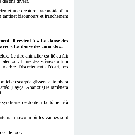
 destins divers.
rien et une créature arachnoïde d'un
un tantinet bisounours et franchement
ment. Il revient à « La danse des
 avec « La danse des canards ».
x. Le titre animalier est lié au fait
t alentour. L'une des scènes du film
n arbre. Discrètement à l'écart, nos
orniche escarpée glissera et tombera
Mattéo (Fayçal Anaflous) le ramènera
i.
e syndrome de douleur-fantôme lié à
nternat masculin où les vannes sont
des de foot.