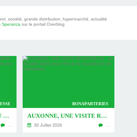
t, société, grande distribution, hypermarché, actualité
e Speranza
sur le portail Overblog
ESSE
BONAPARTERIES
AUXONNE : « DÉFIS » AU PIED DU MUR - DU 04 AOÛT 2026 (JOUR 771 DE LA NOUVELLE ÈRE DE CHANTECLER)
AUXONNE, UNE VISITE REVISITÉE (2) - DU 30 JUILLET 2026 (JOUR 764 DE LA NOUVELLE ÈRE DE CHANTECLER)
…
30 Juillet 2026
…