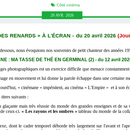
Côté cinéma
20
AVR.
2026
DES RENARDS »
À L'
ÉCRAN
- du 20 avril 2026
(Jou
ci-dessous, nous évoquions nos souvenirs de petit chanteur des années 1
 : MA TASSE DE THÉ EN GERMINAL (2) - du 12 avril 202
ages photographiques est un exercice difficile que menace constamment l
mage en mouvement et lui donne la parole échappe dans une certaine mes
jourd'hui, « cinémane » impénitent, au cinéma « L'Empire » et à son éc
itres suivants :
on glaçante mais très réussie du monde des grandes enseignes et de sa
s de ceux-ci.
« Les rayons et les ombres »
tableau du monde de la coll
xe, dont le cadre temporel déborde très largement sur l'avant et l'apr