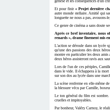
genèse et les conséquences d'un cri
Et pour finir
« Projet dernière ch
autre monde stellaire. Amitié qui sa
longuette ne nous a pas, avouons-l
Ce genre de cinéma a sans doute ses
Après ce bref inventaire, nous o
renards », drame finement mis en 
L'action se déroule dans un lycée sp
qu'une des passions des deux héros 
montre en particulier les deux amis
deux héros assisteront ravis aux sau
Lors de l'un de ces périples, Camil
dans le vide. Il échappera à la mor
sur son dos au lycée dans une marche
La scène renferme en elle-même de 
la blessure vécu par Camille, boxeu
Le ton général du film est sombre.
cruelles et impitoyables.
Par bonheur, Valéry Carnoy, le réali