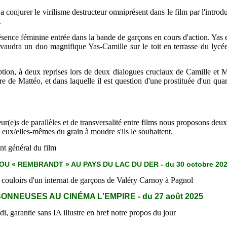
a conjurer le virilisme destructeur omniprésent dans le film par l'intr
.
sence féminine entrée dans la bande de garçons en cours d'action. Yas
vaudra un duo magnifique Yas-Camille sur le toit en terrasse du lycée,
uption, à deux reprises lors de deux dialogues cruciaux de Camille et 
re de Mattéo, et dans laquelle il est question d'une prostituée d'un qua
ur(e)s de parallèles et de transversalité entre films nous proposons deux
t eux/elles-mêmes du grain à moudre s'ils le souhaitent.
nt général du film
OU « REMBRANDT » AU PAYS DU LAC DU DER - du 30 octobre 20
 couloirs d'un internat de garçons de Valéry Carnoy à Pagnol
NNEUSES AU CINÉMA L'EMPIRE - du 27 août 2025
, garantie sans IA illustre en bref notre propos du jour