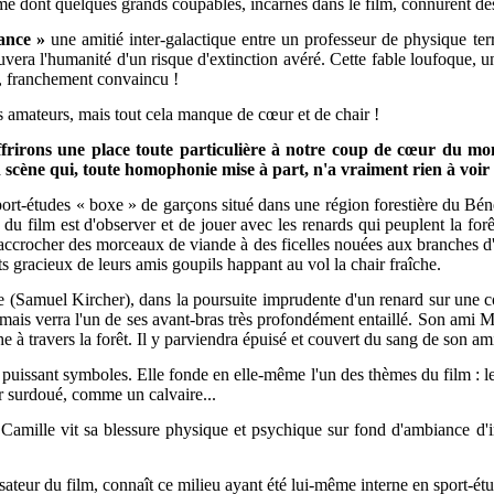
me dont quelques grands coupables, incarnés dans le film, connurent des
ance »
une amitié inter-galactique entre un professeur de physique ter
uvera l'humanité d'un risque d'extinction avéré. Cette fable loufoque, 
e, franchement convaincu !
 amateurs, mais tout cela manque de cœur et de chair !
ffrirons une place toute particulière à notre coup de cœur du mo
scène qui, toute homophonie mise à part, n'a vraiment rien à voir
ort-études « boxe » de garçons situé dans une région forestière du Bénélu
du film est d'observer et de jouer avec les renards qui peuplent la forê
 accrocher des morceaux de viande à des ficelles nouées aux branches d'u
ts gracieux de leurs amis goupils happant au vol la chair fraîche.
le (Samuel Kircher), dans la poursuite imprudente d'un renard sur une c
t mais verra l'un de ses avant-bras très profondément entaillé. Son ami 
 à travers la forêt. Il y parviendra
é
puisé et couvert du sang de son am
puissant symboles. Elle fonde en elle-même l'un des thèmes du film : l
r surdoué, comme un calvaire...
 Camille vit sa blessure physique et psychique sur fond d'ambiance d'i
sateur du film, connaît ce milieu ayant été lui-même interne en sport-étu