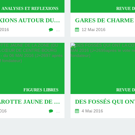
ANALYSES ET REFLEXIONS
REVUE D
RÉFLEXIONS AUTOUR DU BASSIN D’EMPLOI DU CHARMOY - DU 14 MAI 2016 (J+2705 APRÈS LE VOTE NÉGATIF FONDATEUR)
2016
…
12 Mai 2016
FIGURES LIBRES
REVUE D
LA « CAROTTE JAUNE DE LA ZONE (DU CHARMOY) A CŒUR DE CENTRE-BOURG AMELIORÉ » - DU 06 MAI 2016 (J+2697 APRÈS LE VOTE NÉGATIF FONDATEUR)
016
…
4 Mai 2016