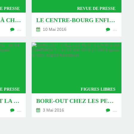
E PRESSE
REVUE DE PRESSE
GARES DE CHARME À CHARMOY-CITY ? - DU 12 MAI 2016 (J+2703 APRÈS LE VOTE NÉGATIF FONDATEUR)
LE CENTRE-BOURG ENFIN REVITALISÉ ? - DU 10 MAI 2016 (J+2701 APRÈS LE VOTE NÉGATIF FONDATEUR)
…
10 Mai 2016
…
E PRESSE
FIGURES LIBRES
DES FOSSÉS QUI ONT LA COTE - DU 04 MAI 2016 (J+2695APRÈS LE VOTE NÉGATIF FONDATEUR)
BORE-OUT CHEZ LES PETITS LAPINS DU CHARMOY ? - DU 03 MAI 2016 (J+2694 APRÈS LE VOTE NÉGATIF FONDATEUR)
…
3 Mai 2016
…