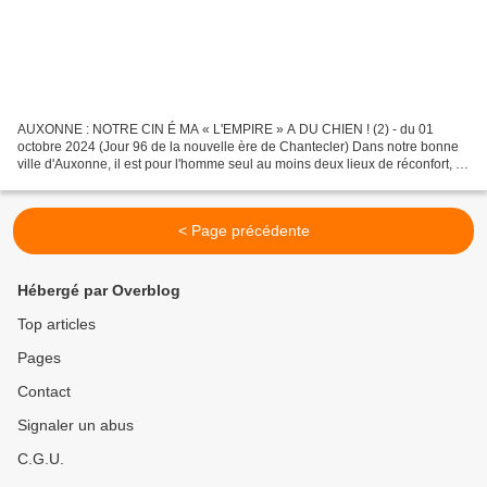
AUXONNE : NOTRE CIN É MA « L'EMPIRE » A DU CHIEN ! (2) - du 01
octobre 2024 (Jour 96 de la nouvelle ère de Chantecler) Dans notre bonne
ville d'Auxonne, il est pour l'homme seul au moins deux lieux de réconfort, le
cinéma « L'Empire » en est un. Mais...
< Page précédente
Hébergé par Overblog
Top articles
Pages
Contact
Signaler un abus
C.G.U.