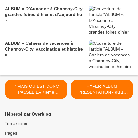
ALBUM « D’Auxonne à Charmoy-City,
grandes foires d’hier et d’aujourd’hui
»
ALBUM « Cahiers de vacances à
Charmoy-City, vaccination et histoire
»
< MAIS OÙ EST DONC
HYPER-ALBUM
PASSÉE LA 7ième
PRESENTATION - du 11
COMMISSION ? - du 10
JUIN 2015 (J+2367 après le
JUIN 2015 (J+2366 après le
vote négatif fondateur) >
vote négatif fondateur)
Hébergé par Overblog
Top articles
Pages