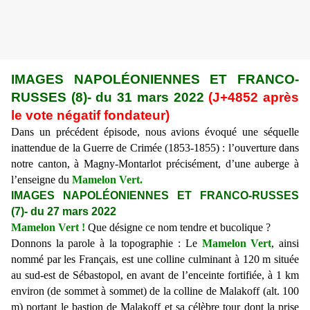
IMAGES NAPOLÉONIENNES ET FRANCO-
RUSSES (
8
)- du
31 mars
2022
(J+48
52
après
le vote négatif fondateur)
Dans un précédent épisode, nous avions
évoqué une séquelle
inattendue de la Guerre de Crimée (1853-1855) : l’ouverture dans
notre canton, à Magny-Montarlot précisément, d’une auberge à
l’enseigne du
Mamelon Vert.
IMAGES NAPOLÉONIENNES ET FRANCO-RUSSES
(
7
)- du
27 mars
2022
Mamelon Vert !
Que désigne ce nom tendre et bucolique ?
Donnons la parole à la topographie : Le
Mamelon Vert
, ainsi
nommé par les Français, est une colline culminant à 120 m située
au sud-est de Sébastopol, en avant de l’enceinte fortifiée, à 1 km
environ
(de sommet à sommet)
de la colline de Malakoff (alt. 100
m) portant le bastion de Malakoff et sa célèbre tour dont la prise