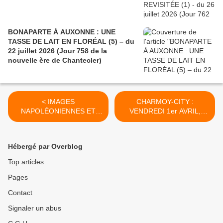
BONAPARTE À AUXONNE : UNE
TASSE DE LAIT EN FLORÉAL (5) – du
22 juillet 2026 (Jour 758 de la
nouvelle ère de Chantecler)
< IMAGES
CHARMOY-CITY :
NAPOLÉONIENNES ET
VENDREDI 1er AVRIL,
FRANCO-RUSSES (7 bis)-
JOUR DU POISSON- du 01
du 28 mars 2022 (J+4849
avril 2022 (J+4853 après le
après le vote négatif
vote négatif fondateur) >
Hébergé par Overblog
fondateur)
Top articles
Pages
Contact
Signaler un abus