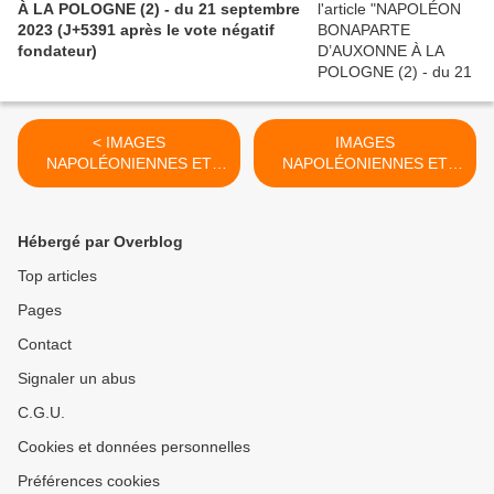
À LA POLOGNE (2) - du 21 septembre
2023 (J+5391 après le vote négatif
fondateur)
< IMAGES
IMAGES
NAPOLÉONIENNES ET
NAPOLÉONIENNES ET
FRANCO-RUSSES (7)- du
FRANCO-RUSSES (8)- du
27 mars 2022 (J+4848
31 mars 2022 (J+4852
après le vote négatif
après le vote négatif
Hébergé par Overblog
fondateur)
fondateur) >
Top articles
Pages
Contact
Signaler un abus
C.G.U.
Cookies et données personnelles
Préférences cookies