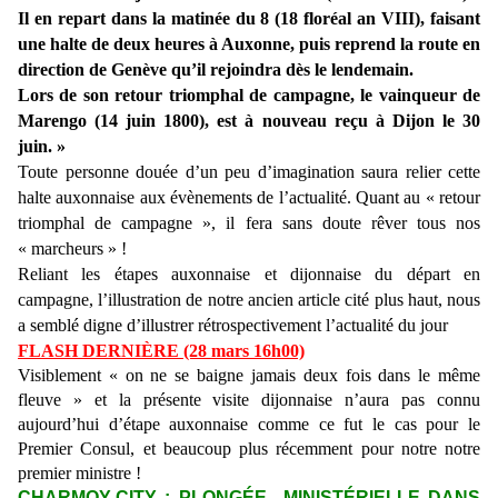
Il en repart dans la matinée du 8 (18 floréal an VIII), faisant
une halte de deux heures à Auxonne, puis reprend la route en
direction de Genève qu’il rejoindra dès le lendemain.
Lors de son retour triomphal de campagne, le vainqueur de
Marengo (14 juin 1800), est à nouveau reçu à Dijon le 30
juin. »
Toute personne douée d’un peu d’imagination saura relier cette
halte auxonnaise aux évènements de l’actualité.
Quant au « retour
triomphal de campagne », il fera sans doute rêver tous nos
« marcheurs » !
Reliant les étapes auxonnaise et dijonnaise du départ en
campagne, l’illustration de notre ancien article cité plus haut, nous
a semblé digne d’illustrer rétrospectivement l’actualité du jour
FLASH DERNI
È
RE (28 mars 16h00)
Visiblement « on ne se baigne jamais deux fois dans le même
fleuve » et
la présente visite dijonnaise n’aura pas connu
aujourd’hui d’étape auxonnaise comme ce fut le cas pour le
Premier Consul, et beaucoup plus récemment pour notre notre
premier ministre !
CHARMOY-CITY : PLONGÉE MINISTÉRIELLE DANS