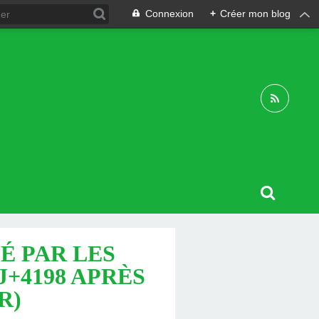
Connexion
+
Créer mon blog
É PAR LES
(J+4198 APRÈS
R)