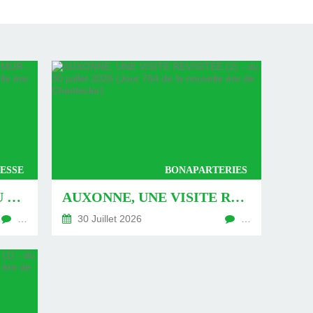
ESSE
BONAPARTERIES
AUXONNE : « DÉFIS » AU PIED DU MUR - DU 04 AOÛT 2026 (JOUR 771 DE LA NOUVELLE ÈRE DE CHANTECLER)
AUXONNE, UNE VISITE REVISITÉE (2) - DU 30 JUILLET 2026 (JOUR 764 DE LA NOUVELLE ÈRE DE CHANTECLER)
…
30 Juillet 2026
…