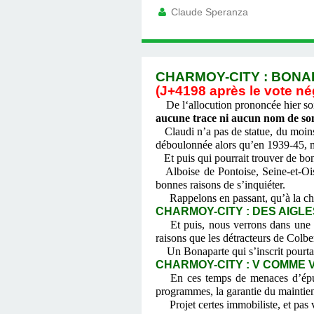
Claude Speranza
CHARMOY-CITY : BONAP
(J+4198 après le vote né
De l‘allocution prononcée hier soi
aucune trace ni aucun nom de son 
Claudi n’a pas de statue, du moin
déboulonnée alors qu’en 1939-45, m
Et puis qui pourrait trouver de bo
Alboise de Pontoise, Seine-et-Ois
bonnes raisons de s’inquiéter.
Rappelons en passant, qu’à la chute
CHARMOY-CITY : DES AIGLE
Et puis, nous verrons dans une s
raisons que les détracteurs de Colbe
Un Bonaparte qui s’inscrit pourtant 
CHARMOY-CITY : V COMME V
En ces temps de menaces d’épur
programmes, la garantie du maintien
Projet certes immobiliste, et pas