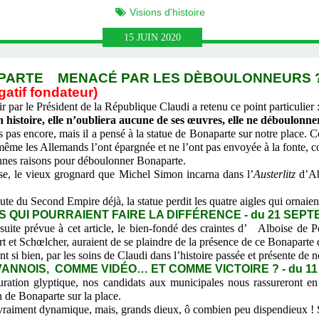
Visions d'histoire
15
JUIN
2020
ARTE MENACÉ PAR LES DÈBOULONNEURS ? (1) 
gatif fondateur)
r par le Président de la République Claudi a retenu ce point particulier 
histoire, elle n’oubliera aucune de ses œuvres, elle ne déboulonner
s pas encore, mais il a pensé à la statue de Bonaparte sur notre place. 
ême les Allemands l’ont épargnée et ne l’ont pas envoyée à la fonte, 
nnes raisons pour déboulonner Bonaparte.
e, le vieux grognard que Michel Simon incarna dans l’
Austerlitz
d’Ab
 du Second Empire déjà, la statue perdit les quatre aigles qui ornaient
S QUI POURRAIENT FAIRE LA DIFFÉRENCE - du 21 SEPT
uite prévue à cet article, le bien-fondé des craintes d’ Alboise de P
rt et Schœlcher, auraient de se plaindre de la présence de ce Bonaparte 
si bien, par les soins de Claudi dans l’histoire passée et présente de no
ANNOIS, COMME VIDÉO… ET COMME VICTOIRE ? - du 11
ation glyptique, nos candidats aux municipales nous rassureront en
 de Bonaparte sur la place.
 vraiment dynamique, mais, grands dieux, ô combien peu dispendieux !