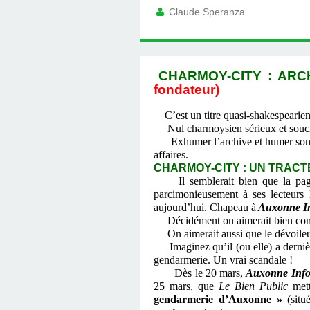
Claude Speranza
CHARMOY-CITY : ARC
fondateur)
C’est un titre quasi-shakespearien
Nul charmoysien sérieux et soucie
Exhumer l’archive et humer son fum
affaires.
CHARMOY-CITY : UN TRACTEU
Il semblerait bien que la p
parcimonieusement à ses lecteurs
aujourd’hui. Chapeau à
Auxonne In
Décidément on aimerait bien connaî
On aimerait aussi que le dévoileur 
Imaginez qu’il (ou elle) a dernière
gendarmerie. Un vrai scandale !
Dès le 20 mars,
Auxonne Info
25 mars, que
Le Bien Public
met
gendarmerie d’Auxonne »
(sit