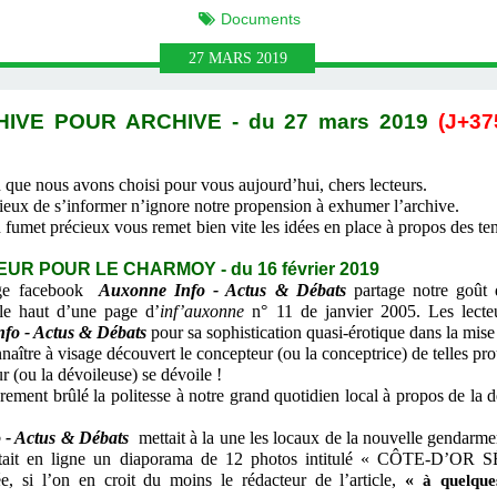
Documents
27
MARS
2019
HIVE POUR ARCHIVE - du 27 mars 2019
(J+37
 que nous avons choisi pour vous aujourd’hui, chers lecteurs.
ux de s’informer n’ignore notre propension à exhumer l’archive.
et précieux vous remet bien vite les idées en place à propos des tenan
R POUR LE CHARMOY - du 16 février 2019
age facebook
Auxonne Info - Actus & Débats
partage notre goût de
 le haut d’une page d’
inf’auxonne
n° 11 de janvier 2005. Les lecteu
fo - Actus & Débats
pour sa sophistication quasi-érotique dans la mise à
tre à visage découvert le concepteur (ou la conceptrice) de telles pr
(ou la dévoileuse) se dévoile !
ment brûlé la politesse à notre grand quotidien local à propos de la 
 - Actus & Débats
mettait à la une les locaux de la nouvelle gendarmer
tait en ligne un diaporama de 12 photos intitulé « CÔTE-D’O
uée, si l’on en croit du moins le rédacteur de l’article,
«
à quelque