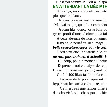
C’est fou comme P.F. est au diapaso
EN ATTENDANT LA MÉDIATHÈ
À part ça, un commentateur patenté
plus que branlants.
Aucun like n’est encore venu honor
Mauvais signe, quand on commence à
Aucun like, donc, cette fois, p
geste sportif d’une adjointe qui a fa
À cette absence de likes on aimera
Il manque peut-être une image. Ten
belle couverture Après pour le cont
C’est vrai que l’aquarelle d’Alain
ne sont plus vraiment d’actualité 1
Du coup, pour le moment l’actual
Reprenons notre analyse des causes 
Et encore moins analyser. Quant à éc
On fait 100 likes facile sur la coul
La voie de la polémique est diff
hypermarché sur sa commune, « c’est 
Ce n’est pas une raison, cher(
dans les vidéos de chats (ou de chie