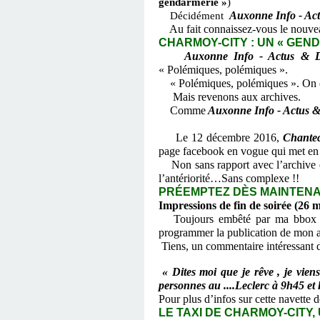
gendarmerie »
)
Auxonne Info - Act
Décidément
Au fait connaissez-vous le nouvea
CHARMOY-CITY : UN « GEND 
Auxonne Info - Actus & D
« Polémiques, polémiques ».
« Polémiques, polémiques ».
On c
Mais revenons aux archives.
Comme
Auxonne Info - Actus &
Le 12 décembre 2016,
Chantec
page facebook en vogue qui met en 
Non sans rapport avec l’archive
l’antériorité…Sans complexe !!
PRÉEMPTEZ DÈS MAINTENAN
Impressions de fin de soirée (26 
Toujours embêté par ma bbox Bou
programmer la publication de mon ar
Tiens, un commentaire intéressant d
« Dites moi que je rêve , je vie
personnes au ....Leclerc à 9h45 et
Pour plus d’infos sur cette navette 
LE TAXI DE CHARMOY-CITY, 