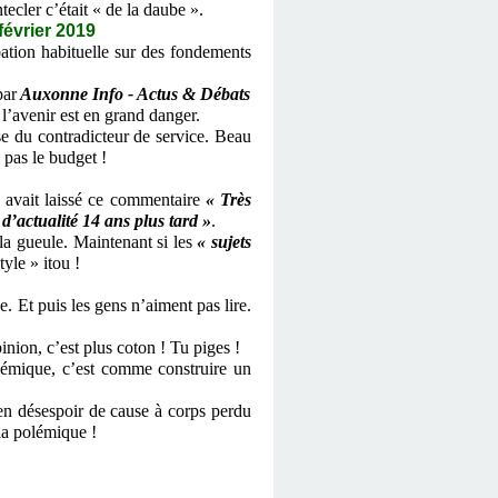
ecler c’était « de la daube ».
vrier 2019
ation habituelle sur des fondements
par
Auxonne Info - Actus & Débats
l’avenir est en grand danger.
se du contradicteur de service. Beau
 pas le budget !
 avait laissé ce commentaire
« Très
d’actualité 14 ans plus tard »
.
la gueule. Maintenant si les
« sujets
tyle » itou !
 Et puis les gens n’aiment pas lire.
nion, c’est plus coton ! Tu piges !
émique, c’est comme construire un
 en désespoir de cause à corps perdu
 la polémique !