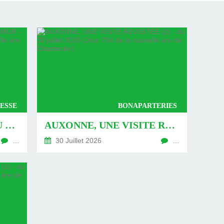
ESSE
BONAPARTERIES
AUXONNE : « DÉFIS » AU PIED DU MUR - DU 04 AOÛT 2026 (JOUR 771 DE LA NOUVELLE ÈRE DE CHANTECLER)
AUXONNE, UNE VISITE REVISITÉE (2) - DU 30 JUILLET 2026 (JOUR 764 DE LA NOUVELLE ÈRE DE CHANTECLER)
…
30 Juillet 2026
…