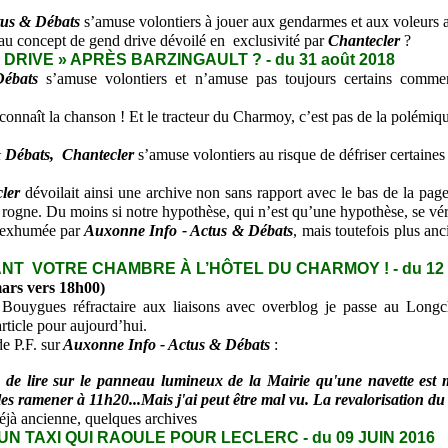
us & Débats
s’amuse volontiers à
jouer aux gendarmes et aux voleurs a
u concept de gend drive dévoilé en exclusivité par
Chantecler
?
DRIVE » APRÈS BARZINGAULT ? - du 31 août 2018
ébats
s’amuse volontiers et n’amuse pas toujours certains comment
onnaît la chanson ! Et le tracteur du Charmoy, c’est pas de la polémiq
 Débats,
Chantecler
s’amuse volontiers au risque de défriser certaines 
ler
dévoilait ainsi une archive non sans rapport avec le bas de la page
rogne. Du moins si notre hypothèse, qui n’est qu’une hypothèse, se vé
 exhumée par
Auxonne Info - Actus & Débats
, mais toutefois plus an
T VOTRE CHAMBRE À L’HÔTEL DU CHARMOY ! - du 12 
mars vers 18h00)
ygues réfractaire aux liaisons avec overblog je passe au Longch
ticle pour aujourd’hui.
e P.F. sur
Auxonne Info - Actus & Débats
:
ns de lire sur le panneau lumineux de la Mairie qu'une navette est 
 les ramener à 11h20...Mais j'ai peut être mal vu. La revalorisation 
déjà ancienne, quelques archives
UN TAXI QUI RAOULE POUR LECLERC - du 09 JUIN 2016