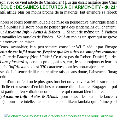
n avec ce vieil article de Chantecler ! Lui qui disait naguère que Chant
QUE : DE SAINES LECTURES À CHARMOY-CITY - du 21 fé
, affidé plus ou moins proche de la majorité, fait entendre sa réprob
er le souci pourtant louable de mise en perspective historique tenté 
 oublier l’Histoire pour ne penser qu’à des lendemains qui chantent, 
our
Auxonne Info - Actus & Débats …
Si tout de même un, à l’adres
it travailler les muscles de l’index ! Voilà au moins un sport qui ne grève
it trouver une raison.
ez, avant-hier, le si peu sectaire conseiller WLG séduit par l’image
enu de cet Inf'Auxonne, j’espère que les sujets ne sont plus vraiment 
 Curé de Brazey (Non ! Pitié ! Ce n’est pas du Robert Daniel !) a de 
4 ans plus tard »,
certains protagonistes, eux, le sont toujours et leur « s
ité d’
inf’Auxonne
c’est 330 caractères pour les non-majoritaires !
de l’absence de likes : première raison sans doute, l’absence d’image.
rire !
eur d’un confetti ou le plus gros brochet ou vice-versa. Mais sur une opi
icile et « semée d’embûches » comme dirait l’autre. Engager la pol
partir au feu » dirait encore un autre qui connaît bien l’autre.
e)
Auxonne Info - Actus & Débats
pour baisser les bras et te lancer,
ns), nourriture intellectuelle habituelle du likeur lambda qui n’aime pas