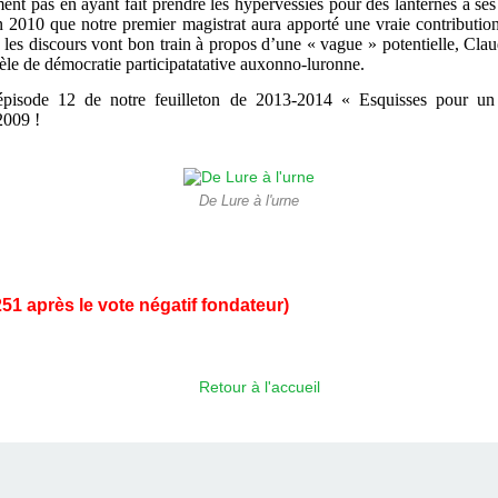
nt pas en ayant fait prendre les hypervessies pour des lanternes à ses
 en 2010 que notre premier magistrat aura apporté une vraie contributi
 les discours vont bon train à propos d’une « vague » potentielle, Cla
odèle de démocratie participatatative auxonno-luronne.
pisode 12 de notre feuilleton de 2013-2014 « Esquisses pour un
2009 !
De Lure à l'urne
51 après le vote négatif fondateur)
Retour à l'accueil