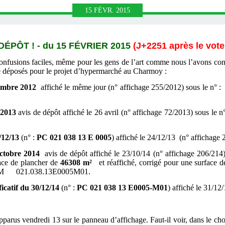
15
FÉVR.
2015
PÔT ! - du 15 FÉVRIER 2015
(J+2251 après le vote
onfusions faciles, même pour les gens de l’art comme nous l’avons con
re déposés pour le projet d’hypermarché au Charmoy :
embre 2012
affiché le même jour (n° affichage 255/2012) sous le n° 
 2013
avis de dépôt affiché le 26 avril (n° affichage 72/2013) sous le
/12/13
(n° :
PC 021 038 13 E 0005
) affiché le 24/12/13 (n° affichage
octobre 2014
avis de dépôt affiché le 23/10/14 (n° affichage 206/
ace de plancher de
46308 m²
et réaffiché, corrigé pour une surface 
: PCM 021.038.13E0005M01.
icatif du 30/12/14
(n° :
PC 021 038 13 E0005-M01
) affiché le 31/12
us vendredi 13 sur le panneau d’affichage. Faut-il voir, dans le choix