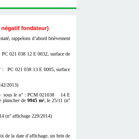
 négatif fondateur)
staté, rappelons d’abord brièvement
: PC 021 038 12 E 0032, surface de
 n° : PC 021 038 13 E 0005, surface
 242/2013)
214) sous le n° : PCM 021038 14 E
de plancher de
9945 m²
, le 25/11 (n°
/14 (n° affichage 229/2014)
 de la date d’affichage, un brin de