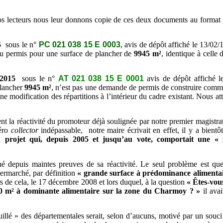
s lecteurs nous leur donnons copie de ces deux documents au format 
5
sous le n°
PC 021 038 15 E 0003
, avis de dépôt affiché le 13/02
au permis pour une surface de plancher de
9945 m²
, identique à celle
 2015
sous le n°
AT 021 038 15 E 0001
avis de dépôt affiché l
plancher
9945 m²
, n’est pas une demande de permis de construire comme 
une modification des répartitions à l’intérieur du cadre existant. Nous 
a réactivité du promoteur déjà soulignée par notre premier magistra
éro
collector
indépassable, notre maire écrivait en effet, il y a bientô
rojet qui, depuis 2005 et jusqu’au vote, comportait une «
s maintes preuves de sa réactivité. Le seul problème est que s
ermarché, par définition
« grande surface à prédominance alimentai
s de cela, le 17 décembre 2008 et lors duquel, à la question
« Êtes-vou
00 m² à dominante alimentaire sur la zone du Charmoy ? »
il ava
lé » des départementales serait, selon d’aucuns, motivé par un souci 