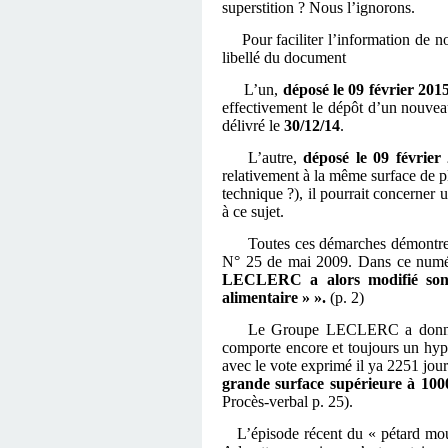
superstition ? Nous l’ignorons.
Pour faciliter l’information de no
libellé du document
L’un,
déposé le 09 février 201
effectivement le dépôt d’un nouve
délivré le
30/12/14
.
L’autre,
déposé le 09 février
relativement à la même surface de 
technique ?), il pourrait concerner 
à ce sujet.
Toutes ces démarches démontrent l
N° 25 de mai 2009. Dans ce num
LECLERC a alors modifié son p
alimentaire » ».
(p. 2)
Le Groupe LECLERC a donné depui
comporte encore et toujours un hyp
avec le vote exprimé il ya 2251 jour
grande surface supérieure à 10
Procès-verbal p. 25).
L’épisode récent du « pétard mouil