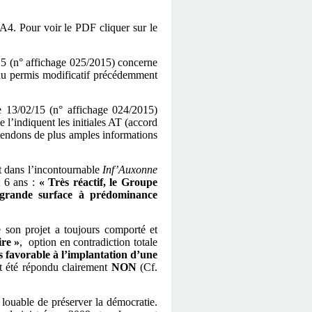
A4. Pour voir le PDF cliquer sur le
/15 (n° affichage 025/2015) concerne
 du permis modificatif précédemment
e 13/02/15 (n° affichage 024/2015)
l’indiquent les initiales AT (accord
attendons de plus amples informations
t dans l’incontournable
Inf’Auxonne
t 6 ans :
« Très réactif, le Groupe
 grande surface à prédominance
on projet a toujours comporté et
re »
, option en contradiction totale
s favorable à l’implantation d’une
it été répondu clairement
NON
(Cf.
louable de préserver la démocratie.