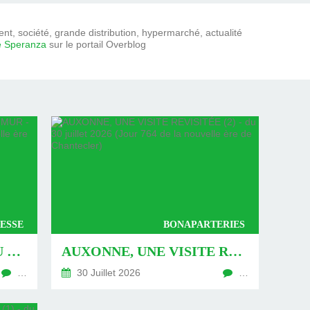
t, société, grande distribution, hypermarché, actualité
e Speranza
sur le portail Overblog
ESSE
BONAPARTERIES
AUXONNE : « DÉFIS » AU PIED DU MUR - DU 04 AOÛT 2026 (JOUR 771 DE LA NOUVELLE ÈRE DE CHANTECLER)
AUXONNE, UNE VISITE REVISITÉE (2) - DU 30 JUILLET 2026 (JOUR 764 DE LA NOUVELLE ÈRE DE CHANTECLER)
…
30 Juillet 2026
…