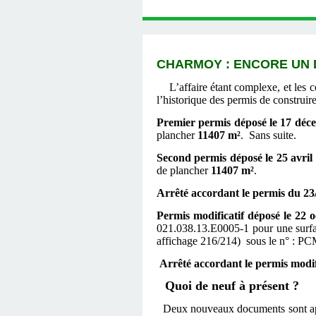
CHARMOY : ENCORE UN DÉ
L’affaire étant complexe, et les c
l’historique des permis de construi
Premier permis déposé le 17 déc
plancher
11407 m²
. Sans suite.
Second permis déposé le 25 avril
de plancher
11407 m²
.
Arrêté accordant le permis du 23
Permis modificatif déposé le 22 
021.038.13.E0005-1 pour une surf
affichage 216/214) sous le n° 
Arrêté accordant le permis modif
Quoi de neuf à présent ?
Deux nouveaux documents sont appar