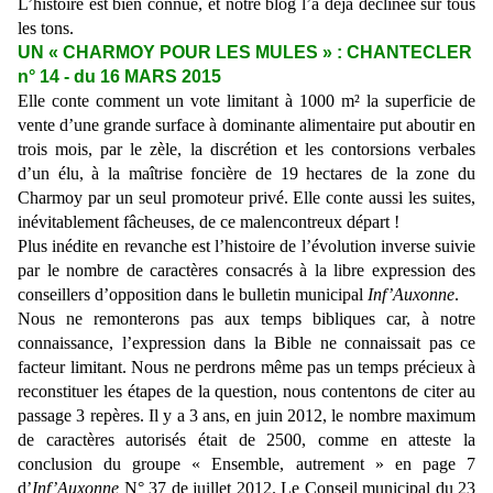
L’histoire est bien connue, et notre blog l’a déjà déclinée sur tous
les tons.
UN « CHARMOY POUR LES MULES » : CHANTECLER
n° 14 - du 16 MARS 2015
Elle conte comment un vote limitant à 1000 m² la superficie de
vente d’une grande surface à dominante alimentaire put aboutir en
trois mois, par le zèle, la discrétion et les contorsions verbales
d’un élu, à la maîtrise foncière de 19 hectares de la zone du
Charmoy par un seul promoteur privé. Elle conte aussi les suites,
inévitablement fâcheuses, de ce malencontreux départ !
Plus inédite en revanche est l’histoire de l’évolution inverse suivie
par le nombre de caractères consacrés à la libre expression des
conseillers d’opposition dans le bulletin municipal
Inf’Auxonne
.
Nous ne remonterons pas aux temps bibliques car, à notre
connaissance, l’expression dans la Bible ne connaissait pas ce
facteur limitant. Nous ne perdrons même pas un temps précieux à
reconstituer les étapes de la question, nous contentons de citer au
passage 3 repères. Il y a 3 ans, en juin 2012, le nombre maximum
de caractères autorisés était de 2500, comme en atteste la
conclusion du groupe « Ensemble, autrement » en page 7
d’
Inf’Auxonne
N° 37 de juillet 2012. Le Conseil municipal du 23