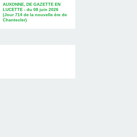
AUXONNE, DE GAZETTE EN
LUCETTE - du 08 juin 2026
(Jour 714 de la nouvelle ère de
Chantecler)