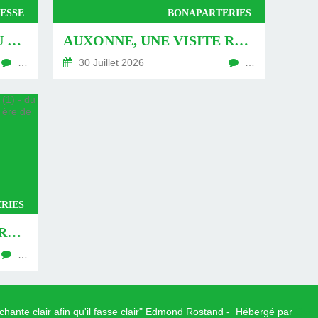
ESSE
BONAPARTERIES
AUXONNE : « DÉFIS » AU PIED DU MUR - DU 04 AOÛT 2026 (JOUR 771 DE LA NOUVELLE ÈRE DE CHANTECLER)
AUXONNE, UNE VISITE REVISITÉE (2) - DU 30 JUILLET 2026 (JOUR 764 DE LA NOUVELLE ÈRE DE CHANTECLER)
…
30 Juillet 2026
…
RIES
AUXONNE, UNE VISITE REVISITÉE (1) - DU 26 JUILLET 2026 (JOUR 762 DE LA NOUVELLE ÈRE DE CHANTECLER)
…
 chante clair afin qu'il fasse clair" Edmond Rostand - Hébergé par
Over