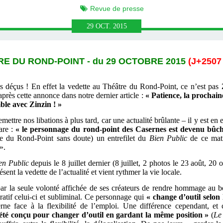
Revue de presse
29
OCT.
2015
E DU ROND-POINT - du 29 OCTOBRE 2015
(J+2507 
es déçus ! En effet la vedette au Théâtre du Rond-Point, ce n’est pas
près cette annonce dans notre dernier article :
« Patience, la prochain
ble avec Zinzin ! »
ttre nos libations à plus tard, car une actualité brûlante – il y est en 
gare :
« le personnage du rond-point des Casernes est devenu bûc
re du Rond-Point sans doute) un entrefilet du
Bien Public
de ce mati
».
en Public
depuis le 8 juillet dernier (8 juillet, 2 photos le 23 août, 2
sent la vedette de l’actualité et vient rythmer la vie locale.
par la seule volonté affichée de ses créateurs de rendre hommage au bo
atif celui-ci et subliminal. Ce personnage qui
« change d’outil selon 
erne face à la flexibilité de l’emploi. Une différence cependant, et
été conçu pour changer d’outil en gardant la même position »
(
Le