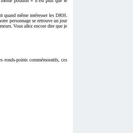
la même position » n’est plus que le
oit quand même intéresser les DRH.
 notre personnage se retrouve un jour
meurs. Vous allez encore dire que je
des ronds-points commémoratifs, ces