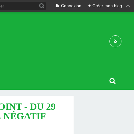
Connexion
+
Créer mon blog
NT - DU 29
E NÉGATIF