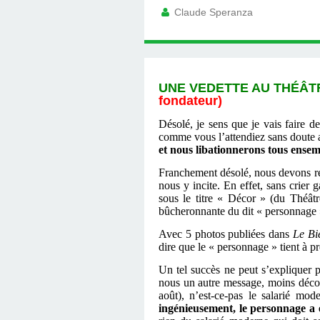
Claude Speranza
UNE VEDETTE AU THÉÂTR
fondateur)
Désolé, je sens que je vais faire d
comme vous l’attendiez sans doute a
et nous libationnerons tous ensem
Franchement désolé, nous devons reme
nous y incite. En effet, sans crier 
sous le titre « Décor » (du Théât
bûcheronnante du dit « personnage 
Avec 5 photos publiées dans
Le Bi
dire que le « personnage » tient à pré
Un tel succès ne peut s’expliquer 
nous un autre message, moins décor
août), n’est-ce-pas le salarié mod
ingénieusement, le personnage a 