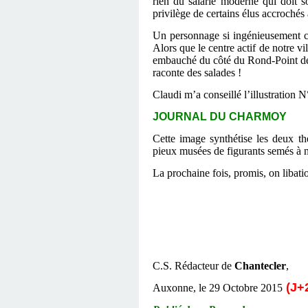
rien du salarié moderne qui doit so
privilège de certains élus accrochés à
Un personnage si ingénieusement 
Alors que le centre actif de notre v
embauché du côté du Rond-Point de l
raconte des salades !
Claudi m’a conseillé l’illustration N
JOURNAL DU CHARMOY
Cette image synthétise les deux th
pieux musées de figurants semés à nos
La prochaine fois, promis, on libati
C.S. Rédacteur de
Chantecler
,
(J+
Auxonne, le 29 Octobre 2015