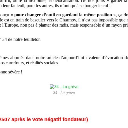
uffrir, outre la flexibilité, la délocalisation. De nos jours « garder 
 leur fauteuil, pour les autres, ils n’ont qu’à se bouger le cul !
conçu
« pour changer d’outil en gardant la même position »
, ça d
ille est en train de basculer vers le Charmoy, il n’est pas impossible que
’Europe, non pas à planter des radis, mais responsable d’un rayon pri
° 34 de notre feuilleton
èmes abordés dans notre article d’aujourd’hui : valeur d’évocation 
 carrefours, et réalités sociales.
onne sévère !
34 - La grève
2507 après le vote négatif fondateur)