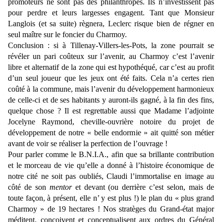
promoteurs ne sont pas des philanthropes. Ils n’investissent pas
pour perdre et leurs largesses engagent. Tant que Monsieur
Langlois (et sa suite) règnera, Leclerc risque bien de régner en
seul maître sur le foncier du Charmoy.
Conclusion : si à Tillenay-Villers-les-Pots, la zone pourrait se
révéler un pari coûteux sur l’avenir, au Charmoy c’est l’avenir
libre et alternatif de la zone qui est hypothéqué, car c’est au profit
d’un seul joueur que les jeux ont été faits. Cela n’a certes rien
coûté à la commune, mais l’avenir du développement harmonieux
de celle-ci et de ses habitants y auront-ils gagné, à la fin des fins,
quelque chose ? Il est regrettable aussi que Madame l’adjointe
Jocelyne Raymond, cheville-ouvrière notoire du projet de
développement de notre « belle endormie » ait quitté son métier
avant de voir se réaliser la perfection de l’ouvrage !
Pour parler comme le B.N.I.A., afin que sa brillante contribution
et le morceau de vie qu’elle a donné à l’histoire économique de
notre cité ne soit pas oubliés, Claudi l’immortalise en image au
côté de son
mentor
et devant (ou derrière c’est selon, mais de
toute façon, à présent, elle n’ y est plus !) le plan du « plus grand
Charmoy » de 19 hectares ! Nos stratèges du Grand-état major
méditent, conçoivent et conceptualisent aux ordres du Général