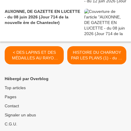
AUXONNE, DE GAZETTE EN LUCETTE
- du 08 juin 2026 (Jour 714 de la
nouvelle ère de Chantecler)
< DES LAPINS ET DES
HISTOIRE DU CHARMOY
MÉDAILLES AU RAYON
PAR LES PLANS (1) - du 31
CHOCOLATS - du 27
MARS 2016 (J+2661 après
MARS 2016 (J+2657 après
le vote négatif fondateur) >
le vote négatif fondateur)
Hébergé par Overblog
Top articles
Pages
Contact
Signaler un abus
C.G.U.